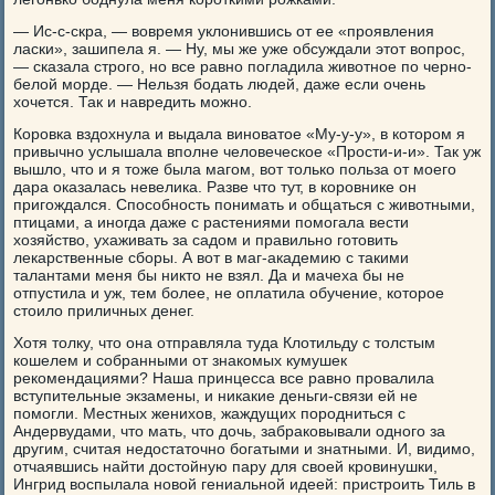
— Ис-с-скра, — вовремя уклонившись от ее «проявления
ласки», зашипела я. — Ну, мы же уже обсуждали этот вопрос,
— сказала строго, но все равно погладила животное по черно-
белой морде. — Нельзя бодать людей, даже если очень
хочется. Так и навредить можно.
Коровка вздохнула и выдала виноватое «Му-у-у», в котором я
привычно услышала вполне человеческое «Прости-и-и». Так уж
вышло, что и я тоже была магом, вот только польза от моего
дара оказалась невелика. Разве что тут, в коровнике он
пригождался. Способность понимать и общаться с животными,
птицами, а иногда даже с растениями помогала вести
хозяйство, ухаживать за садом и правильно готовить
лекарственные сборы. А вот в маг-академию с такими
талантами меня бы никто не взял. Да и мачеха бы не
отпустила и уж, тем более, не оплатила обучение, которое
стоило приличных денег.
Хотя толку, что она отправляла туда Клотильду с толстым
кошелем и собранными от знакомых кумушек
рекомендациями? Наша принцесса все равно провалила
вступительные экзамены, и никакие деньги-связи ей не
помогли. Местных женихов, жаждущих породниться с
Андервудами, что мать, что дочь, забраковывали одного за
другим, считая недостаточно богатыми и знатными. И, видимо,
отчаявшись найти достойную пару для своей кровинушки,
Ингрид воспылала новой гениальной идеей: пристроить Тиль в