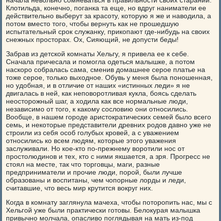
начала невольно сомневаться в правильности своих стараний.
Клотильда, конечно, поганка та еще, но вдруг наниматели ее
действительно выберут за красоту, которую я же и наводила, а
потом вместо того, чтобы вернуть как не прошедшую
испытательный срок служанку, прикопают где-нибудь на своих
снежных просторах. Ох, Сияющий, не допусти беды!
Забрав из детской комнаты Хельгу, я привела ее к себе.
Сначала причесала и помогла одеться малышке, а потом
наскоро собралась сама, сменив домашнее серое платье на
тоже серое, только выходное. Обувь у меня была поношенная,
но удобная, и в отличие от наших «истинных леди» я не
двигалась в ней, как неповоротливая кукла, боясь сделать
неосторожный шаг, а ходила как все нормальные люди,
независимо от того, к какому сословию они относились.
Вообще, в нашем городе аристократических семей было всего
семь, и некоторые представители древних родов давно уже не
строили из себя особ голубых кровей, а с уважением
относились ко всем людям, которые этого уважения
заслуживали. Но кое-кто по-прежнему воротили нос от
простолюдинов и тех, кто с ними якшается, а зря. Прогресс не
стоял на месте, так что торговцы, маги, разные
предприниматели и прочие люди, порой, были лучше
образованы и воспитаны, чем чопорные лорды и леди,
считавшие, что весь мир крутится вокруг них.
Когда в комнату заглянула мачеха, чтобы поторопить нас, мы с
Хельгой уже были практически готовы. Белокурая малышка
привычно молчала, опасливо поглядывая на мать из-под