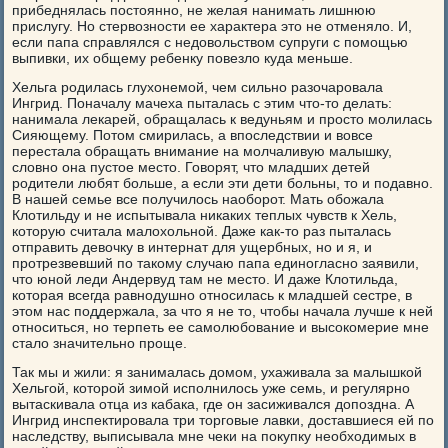
прибеднялась постоянно, не желая нанимать лишнюю
прислугу. Но стервозности ее характера это не отменяло. И,
если папа справлялся с недовольством супруги с помощью
выпивки, их общему ребенку повезло куда меньше.
Хельга родилась глухонемой, чем сильно разочаровала
Ингрид. Поначалу мачеха пыталась с этим что-то делать:
нанимала лекарей, обращалась к ведуньям и просто молилась
Сияющему. Потом смирилась, а впоследствии и вовсе
перестала обращать внимание на молчаливую малышку,
словно она пустое место. Говорят, что младших детей
родители любят больше, а если эти дети больны, то и подавно.
В нашей семье все получилось наоборот. Мать обожала
Клотильду и не испытывала никаких теплых чувств к Хель,
которую считала малохольной. Даже как-то раз пыталась
отправить девочку в интернат для ущербных, но и я, и
протрезвевший по такому случаю папа единогласно заявили,
что юной леди Андервуд там не место. И даже Клотильда,
которая всегда равнодушно относилась к младшей сестре, в
этом нас поддержала, за что я не то, чтобы начала лучше к ней
относиться, но терпеть ее самолюбование и высокомерие мне
стало значительно проще.
Так мы и жили: я занималась домом, ухаживала за малышкой
Хельгой, которой зимой исполнилось уже семь, и регулярно
вытаскивала отца из кабака, где он засиживался допоздна. А
Ингрид инспектировала три торговые лавки, доставшиеся ей по
наследству, выписывала мне чеки на покупку необходимых в