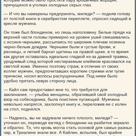
которые можно было простить пару крошечных морщин,
прячущихся в уголках холодных серых глаз.
— И что вы намерены предпринять, миледи? — подняв голову
от толстой книги в серебристом переплете, спросил сидящий в
кресле мужчина.
Он тоже был блондином, но лишь наполовину. Белые пряди на
верхней части головы примерно на уровне ушей смешивались
с иссиня-черными, рассыпаясь по широким плечам хозяина
черно-белым дождем. Черными были и густые брови, и
ресницы, и легкий бархат щетины на правой щеке, в то время
как другая оставалась идеально гладкой из-за давней травмы,
уродливый след которой нестираемым клеймом красовался на
светлой коже. Именно поэтому страж, в отличие от своих
коллег мужчин, предпочитавших короткие стрижки или тугие
прически, носил волосы распущенными. Под ними было
удобно прятать левую сторону лица.
— Кайл сам предоставил мне то, что требуется для
заклинания, — улыбка женщины, обратившей свой холодный
взор на собеседника, была поистине пугающей. Мужчина
невольно напрягся, захлопнул книгу и, переложив ее с колен
на стол, поднялся.
— Надеюсь, вы не задумали ничего плохого, миледи? —
уточнил он, переводя взгляд с блондинки на разбитое зеркало
и обратно. То, что кровь могла стать основой для самых разных
чар, в Триалине знали все. А Кайлин, вспылив, был крайне