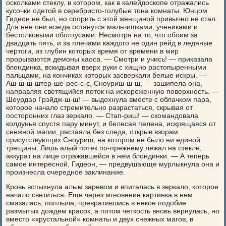
осколками стеклу, в котором, как в калейдоскопе отражались
кусочки одетой в серебристо-голубые тона комнаты. Юнцом
Гидеон не был, но спорить с этой женщиной привычно не стал.
Для нее они всегда останутся мальчишками, учениками и
бестолковыми оболтусами. Несмотря на то, что обоим за
двадцать пять, и за плечами каждого не один рейд в ледяные
чертоги, из глубин которых время от времени в мир
прорываются демоны хаоса. — Смотри и учись! — приказала
блондинка, вскидывая вверх руки с хищно растопыренными
пальцами, на кончиках которых засверкали белые искры. —
Аш-ш-ш-штер-ше-рес-с-с, Сноуриш-ш-ш, — зашипела она,
направляя светящийся поток на искореженную поверхность. —
Шеурдар Грэйдж-ш-ш! — выдохнула вместе с облачком пара,
которое начало стремительно разрастаться, скрывая от
посторонних глаз зеркало. — Стап-риш! — скомандовала
колдунья спустя пару минут, и белесая пелена, искрящаяся от
снежной магии, растаяла без следа, открыв взорам
присутствующих Сноуриш, на котором не было ни единой
трещины. Лишь алый потек по-прежнему лежал на стекле,
аккурат на лице отражавшейся в нем блондинки. — А теперь
самое интересной, Гидеон, — предвушающе мурлыкнула она и
произнесла очередное заклинание.
Кровь вспыхнула алым заревом и впиталась в зеркало, которое
начало светиться. Еще через мгновение картинка в нем
смазалась, поплыла, превратившись в некое подобие
размытых дождем красок, а потом четкость вновь вернулась, но
вместо «хрустальной» комнаты и двух снежных магов, в