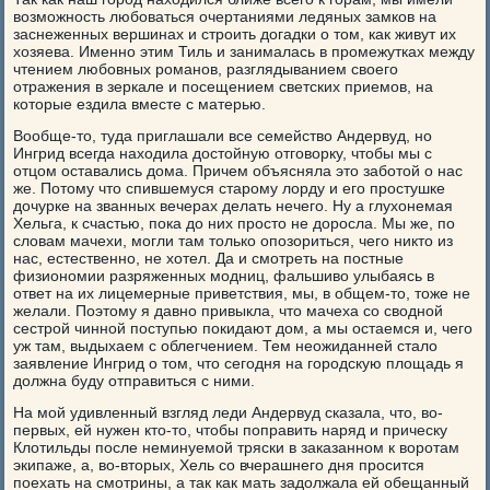
возможность любоваться очертаниями ледяных замков на
заснеженных вершинах и строить догадки о том, как живут их
хозяева. Именно этим Тиль и занималась в промежутках между
чтением любовных романов, разглядыванием своего
отражения в зеркале и посещением светских приемов, на
которые ездила вместе с матерью.
Вообще-то, туда приглашали все семейство Андервуд, но
Ингрид всегда находила достойную отговорку, чтобы мы с
отцом оставались дома. Причем объясняла это заботой о нас
же. Потому что спившемуся старому лорду и его простушке
дочурке на званных вечерах делать нечего. Ну а глухонемая
Хельга, к счастью, пока до них просто не доросла. Мы же, по
словам мачехи, могли там только опозориться, чего никто из
нас, естественно, не хотел. Да и смотреть на постные
физиономии разряженных модниц, фальшиво улыбаясь в
ответ на их лицемерные приветствия, мы, в общем-то, тоже не
желали. Поэтому я давно привыкла, что мачеха со сводной
сестрой чинной поступью покидают дом, а мы остаемся и, чего
уж там, выдыхаем с облегчением. Тем неожиданней стало
заявление Ингрид о том, что сегодня на городскую площадь я
должна буду отправиться с ними.
На мой удивленный взгляд леди Андервуд сказала, что, во-
первых, ей нужен кто-то, чтобы поправить наряд и прическу
Клотильды после неминуемой тряски в заказанном к воротам
экипаже, а, во-вторых, Хель со вчерашнего дня просится
поехать на смотрины, а так как мать задолжала ей обещанный