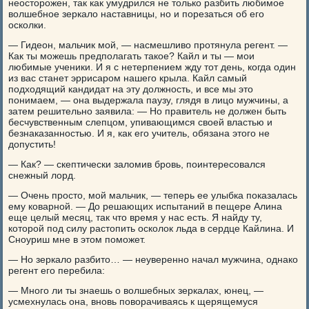
неосторожен, так как умудрился не только разбить любимое
волшебное зеркало наставницы, но и порезаться об его
осколки.
— Гидеон, мальчик мой, — насмешливо протянула регент. —
Как ты можешь предполагать такое? Кайл и ты — мои
любимые ученики. И я с нетерпением жду тот день, когда один
из вас станет эррисаром нашего крыла. Кайл самый
подходящий кандидат на эту должность, и все мы это
понимаем, — она выдержала паузу, глядя в лицо мужчины, а
затем решительно заявила: — Но правитель не должен быть
бесчувственным слепцом, упивающимся своей властью и
безнаказанностью. И я, как его учитель, обязана этого не
допустить!
— Как? — скептически заломив бровь, поинтересовался
снежный лорд.
— Очень просто, мой мальчик, — теперь ее улыбка показалась
ему коварной. — До решающих испытаний в пещере Алина
еще целый месяц, так что время у нас есть. Я найду ту,
которой под силу растопить осколок льда в сердце Кайлина. И
Сноуриш мне в этом поможет.
— Но зеркало разбито… — неуверенно начал мужчина, однако
регент его перебила:
— Много ли ты знаешь о волшебных зеркалах, юнец, —
усмехнулась она, вновь поворачиваясь к щерящемуся