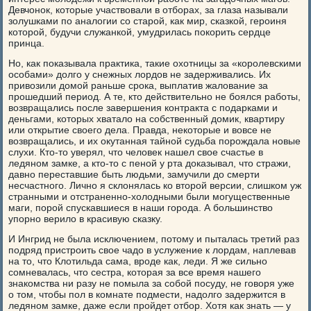
Девчонок, которые участвовали в отборах, за глаза называли
золушками по аналогии со старой, как мир, сказкой, героиня
которой, будучи служанкой, умудрилась покорить сердце
принца.
Но, как показывала практика, такие охотницы за «королевскими
особами» долго у снежных лордов не задерживались. Их
привозили домой раньше срока, выплатив жалование за
прошедший период. А те, кто действительно не боялся работы,
возвращались после завершения контракта с подарками и
деньгами, которых хватало на собственный домик, квартиру
или открытие своего дела. Правда, некоторые и вовсе не
возвращались, и их окутанная тайной судьба порождала новые
слухи. Кто-то уверял, что человек нашел свое счастье в
ледяном замке, а кто-то с пеной у рта доказывал, что стражи,
давно переставшие быть людьми, замучили до смерти
несчастного. Лично я склонялась ко второй версии, слишком уж
странными и отстраненно-холодными были могущественные
маги, порой спускавшиеся в наши города. А большинство
упорно верило в красивую сказку.
И Ингрид не была исключением, потому и пыталась третий раз
подряд пристроить свое чадо в услужение к лордам, наплевав
на то, что Клотильда сама, вроде как, леди. Я же сильно
сомневалась, что сестра, которая за все время нашего
знакомства ни разу не помыла за собой посуду, не говоря уже
о том, чтобы пол в комнате подмести, надолго задержится в
ледяном замке, даже если пройдет отбор. Хотя как знать — у