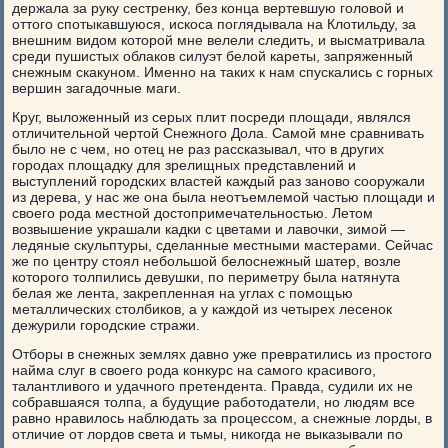
держала за руку сестренку, без конца вертевшую головой и
оттого спотыкавшуюся, искоса поглядывала на Клотильду, за
внешним видом которой мне велели следить, и высматривала
среди пушистых облаков силуэт белой кареты, запряженный
снежным скакуном. Именно на таких к нам спускались с горных
вершин загадочные маги.
Круг, выложенный из серых плит посреди площади, являлся
отличительной чертой Снежного Дола. Самой мне сравнивать
было не с чем, но отец не раз рассказывал, что в других
городах площадку для зрелищных представлений и
выступлений городских властей каждый раз заново сооружали
из дерева, у нас же она была неотъемлемой частью площади и
своего рода местной достопримечательностью. Летом
возвышение украшали кадки с цветами и лавочки, зимой —
ледяные скульптуры, сделанные местными мастерами. Сейчас
же по центру стоял небольшой белоснежный шатер, возле
которого толпились девушки, по периметру была натянута
белая же лента, закрепленная на углах с помощью
металлических столбиков, а у каждой из четырех лесенок
дежурили городские стражи.
Отборы в снежных землях давно уже превратились из простого
найма слуг в своего рода конкурс на самого красивого,
талантливого и удачного претендента. Правда, судили их не
собравшаяся толпа, а будущие работодатели, но людям все
равно нравилось наблюдать за процессом, а снежные лорды, в
отличие от лордов света и тьмы, никогда не выказывали по