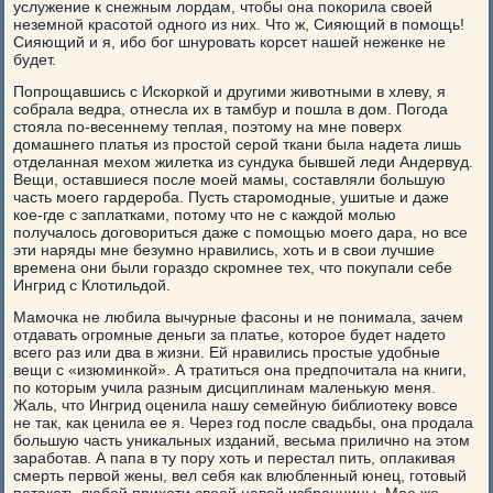
услужение к снежным лордам, чтобы она покорила своей
неземной красотой одного из них. Что ж, Сияющий в помощь!
Сияющий и я, ибо бог шнуровать корсет нашей неженке не
будет.
Попрощавшись с Искоркой и другими животными в хлеву, я
собрала ведра, отнесла их в тамбур и пошла в дом. Погода
стояла по-весеннему теплая, поэтому на мне поверх
домашнего платья из простой серой ткани была надета лишь
отделанная мехом жилетка из сундука бывшей леди Андервуд.
Вещи, оставшиеся после моей мамы, составляли большую
часть моего гардероба. Пусть старомодные, ушитые и даже
кое-где с заплатками, потому что не с каждой молью
получалось договориться даже с помощью моего дара, но все
эти наряды мне безумно нравились, хоть и в свои лучшие
времена они были гораздо скромнее тех, что покупали себе
Ингрид с Клотильдой.
Мамочка не любила вычурные фасоны и не понимала, зачем
отдавать огромные деньги за платье, которое будет надето
всего раз или два в жизни. Ей нравились простые удобные
вещи с «изюминкой». А тратиться она предпочитала на книги,
по которым учила разным дисциплинам маленькую меня.
Жаль, что Ингрид оценила нашу семейную библиотеку вовсе
не так, как ценила ее я. Через год после свадьбы, она продала
большую часть уникальных изданий, весьма прилично на этом
заработав. А папа в ту пору хоть и перестал пить, оплакивая
смерть первой жены, вел себя как влюбленный юнец, готовый