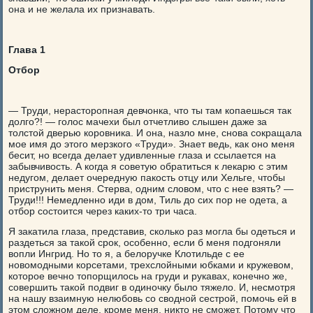
она и не желала их признавать.
Глава 1
Отбор
— Труди, нерасторопная девчонка, что ты там копаешься так
долго?! — голос мачехи был отчетливо слышен даже за
толстой дверью коровника. И она, назло мне, снова сокращала
мое имя до этого мерзкого «Труди». Знает ведь, как оно меня
бесит, но всегда делает удивленные глаза и ссылается на
забывчивость. А когда я советую обратиться к лекарю с этим
недугом, делает очередную пакость отцу или Хельге, чтобы
приструнить меня. Стерва, одним словом, что с нее взять? —
Труди!!! Немедленно иди в дом, Тиль до сих пор не одета, а
отбор состоится через каких-то три часа.
Я закатила глаза, представив, сколько раз могла бы одеться и
раздеться за такой срок, особенно, если б меня подгоняли
вопли Ингрид. Но то я, а белоручке Клотильде с ее
новомодными корсетами, трехслойными юбками и кружевом,
которое вечно топорщилось на груди и рукавах, конечно же,
совершить такой подвиг в одиночку было тяжело. И, несмотря
на нашу взаимную нелюбовь со сводной сестрой, помочь ей в
этом сложном деле, кроме меня, никто не сможет. Потому что