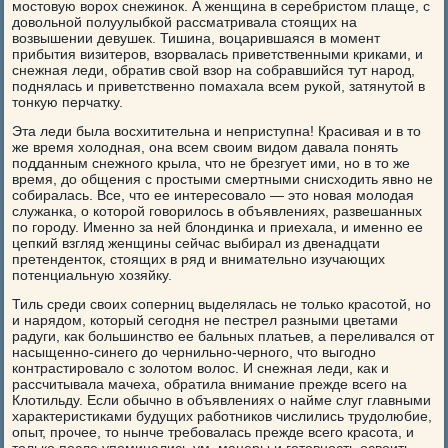
мостовую ворох снежинок. А женщина в серебристом плаще, с
довольной полуулыбкой рассматривала стоящих на
возвышении девушек. Тишина, воцарившаяся в момент
прибытия визитеров, взорвалась приветственными криками, и
снежная леди, обратив свой взор на собравшийся тут народ,
поднялась и приветственно помахала всем рукой, затянутой в
тонкую перчатку.
Эта леди была восхитительна и неприступна! Красивая и в то
же время холодная, она всем своим видом давала понять
подданным снежного крыла, что не брезгует ими, но в то же
время, до общения с простыми смертными снисходить явно не
собиралась. Все, что ее интересовало — это новая молодая
служанка, о которой говорилось в объявлениях, развешанных
по городу. Именно за ней блондинка и приехала, и именно ее
цепкий взгляд женщины сейчас выбирал из двенадцати
претенденток, стоящих в ряд и внимательно изучающих
потенциальную хозяйку.
Тиль среди своих соперниц выделялась не только красотой, но
и нарядом, который сегодня не пестрел разными цветами
радуги, как большинство ее бальных платьев, а переливался от
насыщенно-синего до чернильно-черного, что выгодно
контрастировало с золотом волос. И снежная леди, как и
рассчитывала мачеха, обратила внимание прежде всего на
Клотильду. Если обычно в объявлениях о найме слуг главными
характеристиками будущих работников числились трудолюбие,
опыт, прочее, то нынче требовалась прежде всего красота, и