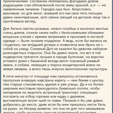
приключением. Сестренка любовалась фасадами домов,
радующими глаз обновленной после зимы краской, а я — ее
оживленным личиком. Городок наш был, безусловно,
красивым, но для меня, знавшей его как свои пять пальцев,
давно неинтересным, зато смена эмоций на детском лице так и
притягивала взгляд.
Для Хельги светло-розовые, нежно-голубые и молочно-желтые
стены домов, сочное синее небо с белоснежными облаками,
мощеные улочки с яркими витринами и прохожие в пестрой
одежде — были лучшим подарком. А ведь, если бы мачеха не
стыдилась так младшей дочери и позволяла мне брать ее с
собой на улицу, Снежный Дол не казался бы девочке набором
разноцветных открыток. Она бы давно знала, что вот в той
подворотне прячется лучшая в городе булочная, на воротах
углового дома с башенкой всегда висит огромный ржавый
замок, а собака, лежащая у порога кондитерской вовсе не
живая овчарка, а всего лишь искусно выполненная скульптура.
В пяти минутах от площади нам пришлось остановиться,
пропуская ехавшую навстречу карету — чем ближе к центру,
тем старше становились здания и уже улицы. Да и по более
широким мостовым приходилось буквально ползти, чтобы
ненароком не зацепить встречный транспорт, спешащих
поглазеть на отбор горожан или кадку с деревом,
выставленную возле чьей-то лавки. Пешком я бы уже давно
добралась до места, даже если бы мне пришлось нести Хель
на руках, но Ингрид заявила, что она не для того заказывала
экипаж, чтобы выходить раньше оговоренной остановки.