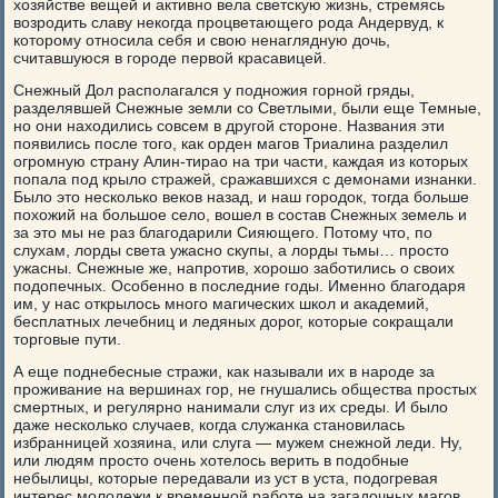
хозяйстве вещей и активно вела светскую жизнь, стремясь
возродить славу некогда процветающего рода Андервуд, к
которому относила себя и свою ненаглядную дочь,
считавшуюся в городе первой красавицей.
Снежный Дол располагался у подножия горной гряды,
разделявшей Снежные земли со Светлыми, были еще Темные,
но они находились совсем в другой стороне. Названия эти
появились после того, как орден магов Триалина разделил
огромную страну Алин-тирао на три части, каждая из которых
попала под крыло стражей, сражавшихся с демонами изнанки.
Было это несколько веков назад, и наш городок, тогда больше
похожий на большое село, вошел в состав Снежных земель и
за это мы не раз благодарили Сияющего. Потому что, по
слухам, лорды света ужасно скупы, а лорды тьмы… просто
ужасны. Снежные же, напротив, хорошо заботились о своих
подопечных. Особенно в последние годы. Именно благодаря
им, у нас открылось много магических школ и академий,
бесплатных лечебниц и ледяных дорог, которые сокращали
торговые пути.
А еще поднебесные стражи, как называли их в народе за
проживание на вершинах гор, не гнушались общества простых
смертных, и регулярно нанимали слуг из их среды. И было
даже несколько случаев, когда служанка становилась
избранницей хозяина, или слуга — мужем снежной леди. Ну,
или людям просто очень хотелось верить в подобные
небылицы, которые передавали из уст в уста, подогревая
интерес молодежи к временной работе на загадочных магов.