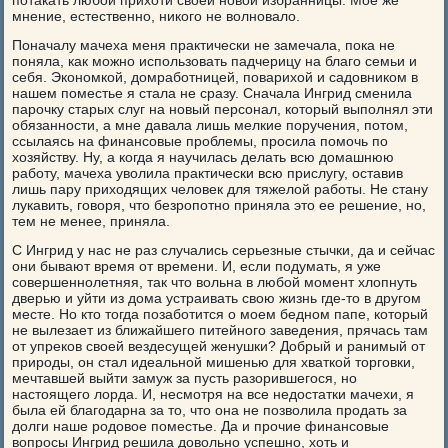
потакать любой прихоти своей новой избранницы. Мое же
мнение, естественно, никого не волновало.
Поначалу мачеха меня практически не замечала, пока не
поняла, как можно использовать падчерицу на благо семьи и
себя. Экономкой, домработницей, поварихой и садовником в
нашем поместье я стала не сразу. Сначала Ингрид сменила
парочку старых слуг на новый персонал, который выполнял эти
обязанности, а мне давала лишь мелкие поручения, потом,
ссылаясь на финансовые проблемы, просила помочь по
хозяйству. Ну, а когда я научилась делать всю домашнюю
работу, мачеха уволила практически всю прислугу, оставив
лишь пару приходящих человек для тяжелой работы. Не стану
лукавить, говоря, что безропотно приняла это ее решение, но,
тем не менее, приняла.
С Ингрид у нас не раз случались серьезные стычки, да и сейчас
они бывают время от времени. И, если подумать, я уже
совершеннолетняя, так что вольна в любой момент хлопнуть
дверью и уйти из дома устраивать свою жизнь где-то в другом
месте. Но кто тогда позаботится о моем бедном папе, который
не вылезает из ближайшего питейного заведения, прячась там
от упреков своей вездесущей женушки? Добрый и ранимый от
природы, он стал идеальной мишенью для хваткой торговки,
мечтавшей выйти замуж за пусть разорившегося, но
настоящего лорда. И, несмотря на все недостатки мачехи, я
была ей благодарна за то, что она не позволила продать за
долги наше родовое поместье. Да и прочие финансовые
вопросы Ингрид решила довольно успешно, хоть и