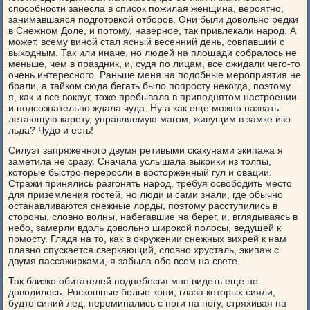
способности занесла в список пожилая женщина, вероятно,
занимавшаяся подготовкой отборов. Они были довольно редки
в Снежном Доле, и потому, наверное, так привлекали народ. А
может, всему виной стал ясный весенний день, совпавший с
выходным. Так или иначе, но людей на площади собралось не
меньше, чем в праздник, и, судя по лицам, все ожидали чего-то
очень интересного. Раньше меня на подобные мероприятия не
брали, а тайком сюда бегать было попросту некогда, поэтому
я, как и все вокруг, тоже пребывала в приподнятом настроении
и подсознательно ждала чуда. Ну а как еще можно назвать
летающую карету, управляемую магом, живущим в замке изо
льда? Чудо и есть!
Силуэт запряженного двумя ретивыми скакунами экипажа я
заметила не сразу. Сначала услышала выкрики из толпы,
которые быстро переросли в восторженный гул и овации.
Стражи принялись разгонять народ, требуя освободить место
для приземления гостей, но люди и сами знали, где обычно
останавливаются снежные лорды, поэтому расступились в
стороны, словно волны, набегавшие на берег, и, вглядываясь в
небо, замерли вдоль довольно широкой полосы, ведущей к
помосту. Глядя на то, как в окружении снежных вихрей к нам
плавно спускается сверкающий, словно хрусталь, экипаж с
двумя пассажирками, я забыла обо всем на свете.
Так близко обитателей поднебесья мне видеть еще не
доводилось. Роскошные белые кони, глаза которых сияли,
будто синий лед, переминались с ноги на ногу, стряхивая на