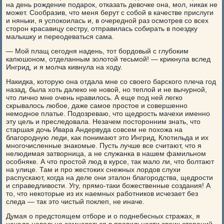
на день рождение подарок, отказать девочке она, мол, никак не
может. Сообразив, что меня берут с собой в качестве прислуги
и няньки, я успокоилась и, в очередной раз осмотрев со всех
сторон красавицу сестру, отправилась собирать в поездку
малышку и переодеваться сама.
— Мой плащ сегодня надень, тот бордовый с глубоким
капюшоном, отделанным золотой тесьмой! — крикнула вслед
Ингрид, и я молча кивнула на ходу.
Накидка, которую она отдала мне со своего барского плеча год
назад, была хоть далеко не новой, но теплой и не вычурной,
что лично мне очень нравилось. А еще под ней легко
скрывалось любое, даже самое простое и совершенно
немодное платье. Подозреваю, что щедрость мачехи именно
эту цель и преследовала. Незачем посторонним знать, что
старшая дочь Ивара Андервуда совсем не похожа на
благородную леди, как понимают это Ингрид, Клотильда и их
многочисленные знакомые. Пусть лучше все считают, что я
нелюдимая затворница, а не служанка в нашем фамильном
особняке. А что простой люд в курсе, так мало ли, что болтают
на улице. Там и про жестоких снежных лордов слухи
распускают, когда на деле они эталон благородства, щедрости
и справедливости. Угу, прямо-таки божественные создания! А
то, что некоторые из их наемных работников исчезает без
следа — так это чистый поклеп, не иначе.
Думая о предстоящем отборе и о поднебесных стражах, я