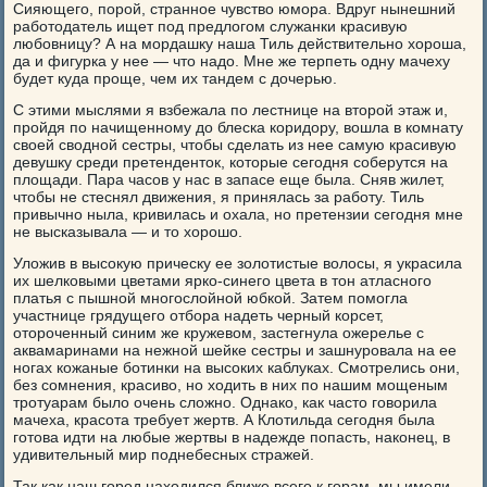
Сияющего, порой, странное чувство юмора. Вдруг нынешний
работодатель ищет под предлогом служанки красивую
любовницу? А на мордашку наша Тиль действительно хороша,
да и фигурка у нее — что надо. Мне же терпеть одну мачеху
будет куда проще, чем их тандем с дочерью.
С этими мыслями я взбежала по лестнице на второй этаж и,
пройдя по начищенному до блеска коридору, вошла в комнату
своей сводной сестры, чтобы сделать из нее самую красивую
девушку среди претенденток, которые сегодня соберутся на
площади. Пара часов у нас в запасе еще была. Сняв жилет,
чтобы не стеснял движения, я принялась за работу. Тиль
привычно ныла, кривилась и охала, но претензии сегодня мне
не высказывала — и то хорошо.
Уложив в высокую прическу ее золотистые волосы, я украсила
их шелковыми цветами ярко-синего цвета в тон атласного
платья с пышной многослойной юбкой. Затем помогла
участнице грядущего отбора надеть черный корсет,
отороченный синим же кружевом, застегнула ожерелье с
аквамаринами на нежной шейке сестры и зашнуровала на ее
ногах кожаные ботинки на высоких каблуках. Смотрелись они,
без сомнения, красиво, но ходить в них по нашим мощеным
тротуарам было очень сложно. Однако, как часто говорила
мачеха, красота требует жертв. А Клотильда сегодня была
готова идти на любые жертвы в надежде попасть, наконец, в
удивительный мир поднебесных стражей.
Так как наш город находился ближе всего к горам, мы имели