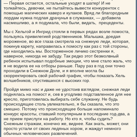
— Первая остается, остальные уходят в шатер! И не
толкайтесь, девочки, не пытайтесь вывести конкуренток с
помощью магических каверз и кулаков. Вряд ли благородным
лордам нужна подлая драчунья в служанках, — добавила
насмешливо, а я подумала, что были, видать, прецеденты.
Мы с Хельгой и Ингрид стояли в первых рядах возле помоста,
пользуясь привилегией родственников. Малышка, доедая
мороженое, во все глаза смотрела на снежную леди, которая,
покинув карету, направилась к помосту как раз с той стороны,
где находились мы. Восторженное личико сестренки я,
наверное, никогда не забуду. Так редко этот безмолвный
ребенок испытывал подобные эмоции, что мне стало жаль, что
я не водила ее на отборы раньше. Пару раз в год они точно
проходили в Снежном Доле, и я вполне могла бы
скорректировать свой рабочий график, чтобы показать Хель
волшебников, спустившихся с высоких гор.
Пройдя мимо нас и даже не удостоив взглядом, снежная леди
поднялась на помост и, сев в угодливо подставленное для нее
кресло, приготовилась выбирать себе служанку. Не будь
происходящее столь увлекательно, я бы сказала, что это
смешно. Потому что происходящее больше напоминало
конкурс красоты, ставший популярным в последние год-два, а
не прием прислуги на работу. Но кто я, чтобы судить?
Снежным стражам, конечно же, виднее. Как знать, может, они
просто устали от своих ледяных хором, и жаждут немного
обычных человеческих развлечений.