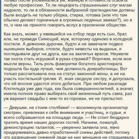
только после упоминались ум, манеры и готовность освоить
любую профессию. То ли лицезреть страшненьких слуг магам
надоело, то ли в обязанности выбранной претендентки должны
были входить не только уборка, стирка, готовка (или что там
обычно делают горничные в огромных ледяных замках?), но и
то, о чем не принято говорить вслух в приличном обществе.
Как знать, может, у явившейся на отбор леди есть сын, брат,
или, не приведи Сияющий, муж, которому одиноко в холодной
постели. А девчонки-дурочки, будто и не замечали подвох
нынешних выборов, стояли, будто невесты на выданье, и
поглядывали друг на друга, как на заклятых врагов. Неужели
так охота стать игрушкой в руках стражей? Впрочем, если мои
мысли верны, Тиль роль фаворитки богатого аристократа
подошла бы куда лучше, чем должность домработницы. Вот
только рассчитывала она на статус законной жены, а не на
участь постельной грелки. И, зная сводную сестру, я допускала,
что ей вполне удастся этого добиться. При любом раскладе
Клотильда уже два года, как была совершеннолетней, а значит,
имела полное право выбирать свой жизненный путь сама, раз
уж вариант свадьбы с кем-то из горожан, ее не прельстил.
— Девушки, не стоим столбами! — воскликнула организатор
смотрин, привлекая к себе внимание и участниц, и судьи, и
всего собравшегося на площади люда. — Не стоит бездарно
тратить время наших дорогих гостей. Начнем, пожалуй,
демонстрацию талантов, — уверенно заявила она, явно
придерживаясь давно отработанной схемы действий, потому
что разрешение снежной леди на них женщина не спрашивала.