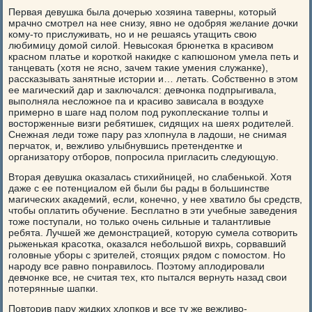
Первая девушка была дочерью хозяина таверны, который
мрачно смотрел на нее снизу, явно не одобряя желание дочки
кому-то прислуживать, но и не решаясь утащить свою
любимицу домой силой. Невысокая брюнетка в красивом
красном платье и короткой накидке с капюшоном умела петь и
танцевать (хотя не ясно, зачем такие умения служанке),
рассказывать занятные истории и… летать. Собственно в этом
ее магический дар и заключался: девчонка подпрыгивала,
выполняла несложное па и красиво зависала в воздухе
примерно в шаге над полом под рукоплескание толпы и
восторженные визги ребятишек, сидящих на шеях родителей.
Снежная леди тоже пару раз хлопнула в ладоши, не снимая
перчаток, и, вежливо улыбнувшись претендентке и
организатору отборов, попросила пригласить следующую.
Вторая девушка оказалась стихийницей, но слабенькой. Хотя
даже с ее потенциалом ей были бы рады в большинстве
магических академий, если, конечно, у нее хватило бы средств,
чтобы оплатить обучение. Бесплатно в эти учебные заведения
тоже поступали, но только очень сильные и талантливые
ребята. Лучшей же демонстрацией, которую сумела сотворить
рыженькая красотка, оказался небольшой вихрь, сорвавший
головные уборы с зрителей, стоящих рядом с помостом. Но
народу все равно понравилось. Поэтому аплодировали
девчонке все, не считая тех, кто пытался вернуть назад свои
потерянные шапки.
Повторив пару жидких хлопков и все ту же вежливо-