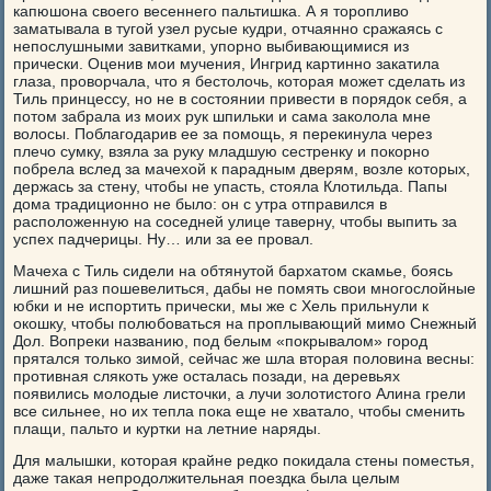
капюшона своего весеннего пальтишка. А я торопливо
заматывала в тугой узел русые кудри, отчаянно сражаясь с
непослушными завитками, упорно выбивающимися из
прически. Оценив мои мучения, Ингрид картинно закатила
глаза, проворчала, что я бестолочь, которая может сделать из
Тиль принцессу, но не в состоянии привести в порядок себя, а
потом забрала из моих рук шпильки и сама заколола мне
волосы. Поблагодарив ее за помощь, я перекинула через
плечо сумку, взяла за руку младшую сестренку и покорно
побрела вслед за мачехой к парадным дверям, возле которых,
держась за стену, чтобы не упасть, стояла Клотильда. Папы
дома традиционно не было: он с утра отправился в
расположенную на соседней улице таверну, чтобы выпить за
успех падчерицы. Ну… или за ее провал.
Мачеха с Тиль сидели на обтянутой бархатом скамье, боясь
лишний раз пошевелиться, дабы не помять свои многослойные
юбки и не испортить прически, мы же с Хель прильнули к
окошку, чтобы полюбоваться на проплывающий мимо Снежный
Дол. Вопреки названию, под белым «покрывалом» город
прятался только зимой, сейчас же шла вторая половина весны:
противная слякоть уже осталась позади, на деревьях
появились молодые листочки, а лучи золотистого Алина грели
все сильнее, но их тепла пока еще не хватало, чтобы сменить
плащи, пальто и куртки на летние наряды.
Для малышки, которая крайне редко покидала стены поместья,
даже такая непродолжительная поездка была целым