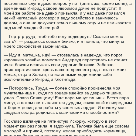
постоянных слуг в доме попросту нет (опять же, кроме меня), а
временных Ингрид к своей любимой дочке не подпустит. К
моей же работе она давно привыкла, и у нас даже появился
некий негласный договор: я веду хозяйство и занимаюсь
домом, а она не докучает вечно пьяному отцу и не измывается
над моей младшей сестрой.
— Гертр-р-руда, чтоб тебе ногу подвернуть! Сколько можно
звать?! — раздалось совсем близко, и я поняла, что минуты
моего спокойствия закончились.
— Иду я, матушка, иду! — отозвалась в надежде, что порог
коровника хозяйка поместья Андервуд переступать не станет
из-за боязни испачкать свои дорогие ботинки. Забавно:
аристократическая кровь нашего древнего рода текла в моих
жилах, отца и Хельги, но истинными леди мнили себя
исключительно Ингрид и Клотильда.
— Поторопись, Труди, — более спокойно произнесла моя
мучительница и, судя по воцарившейся за дверью тишине,
ушла. Слава Сияющему! Еще пара минут тишины. Всего пара
минут, а потом опять начнется дурдом, связанный с очередным
отбором девиц для работы у снежных лордов. И почему моя
сводная сестра родилась с магическими способностями?
Тоскливо взглянув на пятнистую Искорку, которую в этот
момент как раз поила, я вздохнула. Телочка была еще совсем
молодой и игривой, поэтому, желая приободрить кормилицу,
легонько боднула меня короткими рожками.