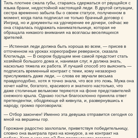
Тиль плотнее сжала губы, стараясь сдержаться от рвущейся с
языка брани, недостойной настоящей леди. В другой ситуации,
сестра временно забыла бы о своем статусе, полученном в
момент, когда папа подписал не только брачный договор с
Ингрид, но и документы на удочерение ее дочери, сейчас же
она старалась подражать нанимательнице, которая не
обращала никакого внимания на возгласы веселящихся
зрителей.
— Истинная леди должна быть хороша во всем, — присев в
отточенном на уроках хореографии реверансе, сказала
Клотильда. — В скором будущем мне самой предстоит стать
хозяйкой большого дома и, нанимая слуг, я должна знать,
насколько тяжела их работа. И лучший способ это выяснить —
подписать временный контракт с теми, кому незазорно
прислуживать даже леди, — слова ее звучали весьма
правдоподобно, хотя я точно знала, что все это ложь. Мужа она
хочет найти, богатого, красивого и знатного настолько, что
даже столичные вельможи теряются на фоне представителей
снежного крыла. Однако гостья благосклонно приняла ответ
претендентки, ободряюще ей кивнула, и, развернувшись к
народу, громко проговорила:
— Отбор закончен! Именно эта девушка отправится сегодня со
мной на вершины гор.
Горожане радостно захлопали, приветствуя победительницу,
словно она выиграла приз на конкурсе, а не контракт на