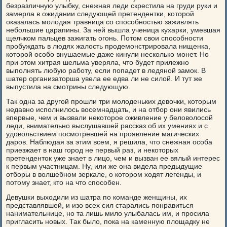
безразличную улыбку, снежная леди скрестила на груди руки и
замерла в ожидании следующей претендентки, которой
оказалась молодая травница со способностью заживлять
небольшие царапины. За ней вышла ученица кухарки, умевшая
щелчком пальцев зажигать огонь. Потом свои способности
пробуждать в людях жалость продемонстрировала нищенка,
которой особо внушаемые даже кинули несколько монет. Но
при этом хитрая шельма уверяла, что будет прилежно
выполнять любую работу, если попадет в ледяной замок. В
шатер организаторша увела ее едва ли не силой. И тут же
выпустила на смотрины следующую.
Так одна за другой прошли три молоденьких девочки, которым
недавно исполнилось восемнадцать, и на отбор они явились
впервые, чем и вызвали некоторое оживление у беловолосой
леди, внимательно выслушавшей рассказ об их умениях и с
удовольствием посмотревшей на проявление магических
даров. Наблюдая за этим всем, я решила, что снежная особа
приезжает в наш город не первый раз, и некоторых
претенденток уже знает в лицо, чем и вызван ее вялый интерес
к первым участницам. Ну, или же она видела предыдущие
отборы в волшебном зеркале, о котором ходят легенды, и
потому знает, кто на что способен.
Девушки выходили из шатра по команде женщины, их
представлявшей, и изо всех сил старались понравиться
нанимательнице, но та лишь мило улыбалась им, и просила
пригласить новых. Так было, пока на каменную площадку не