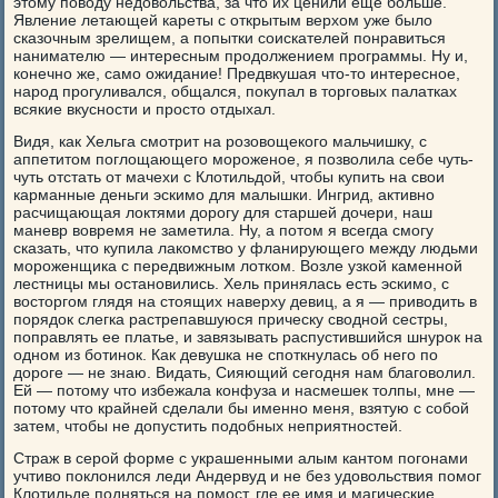
этому поводу недовольства, за что их ценили еще больше.
Явление летающей кареты с открытым верхом уже было
сказочным зрелищем, а попытки соискателей понравиться
нанимателю — интересным продолжением программы. Ну и,
конечно же, само ожидание! Предвкушая что-то интересное,
народ прогуливался, общался, покупал в торговых палатках
всякие вкусности и просто отдыхал.
Видя, как Хельга смотрит на розовощекого мальчишку, с
аппетитом поглощающего мороженое, я позволила себе чуть-
чуть отстать от мачехи с Клотильдой, чтобы купить на свои
карманные деньги эскимо для малышки. Ингрид, активно
расчищающая локтями дорогу для старшей дочери, наш
маневр вовремя не заметила. Ну, а потом я всегда смогу
сказать, что купила лакомство у фланирующего между людьми
мороженщика с передвижным лотком. Возле узкой каменной
лестницы мы остановились. Хель принялась есть эскимо, с
восторгом глядя на стоящих наверху девиц, а я — приводить в
порядок слегка растрепавшуюся прическу сводной сестры,
поправлять ее платье, и завязывать распустившийся шнурок на
одном из ботинок. Как девушка не споткнулась об него по
дороге — не знаю. Видать, Сияющий сегодня нам благоволил.
Ей — потому что избежала конфуза и насмешек толпы, мне —
потому что крайней сделали бы именно меня, взятую с собой
затем, чтобы не допустить подобных неприятностей.
Страж в серой форме с украшенными алым кантом погонами
учтиво поклонился леди Андервуд и не без удовольствия помог
Клотильде подняться на помост, где ее имя и магические