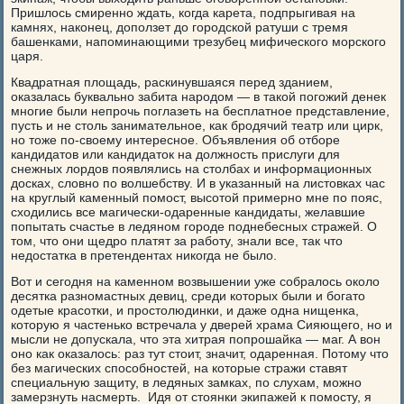
Пришлось смиренно ждать, когда карета, подпрыгивая на
камнях, наконец, доползет до городской ратуши с тремя
башенками, напоминающими трезубец мифического морского
царя.
Квадратная площадь, раскинувшаяся перед зданием,
оказалась буквально забита народом — в такой погожий денек
многие были непрочь поглазеть на бесплатное представление,
пусть и не столь занимательное, как бродячий театр или цирк,
но тоже по-своему интересное. Объявления об отборе
кандидатов или кандидаток на должность прислуги для
снежных лордов появлялись на столбах и информационных
досках, словно по волшебству. И в указанный на листовках час
на круглый каменный помост, высотой примерно мне по пояс,
сходились все магически-одаренные кандидаты, желавшие
попытать счастье в ледяном городе поднебесных стражей. О
том, что они щедро платят за работу, знали все, так что
недостатка в претендентах никогда не было.
Вот и сегодня на каменном возвышении уже собралось около
десятка разномастных девиц, среди которых были и богато
одетые красотки, и простолюдинки, и даже одна нищенка,
которую я частенько встречала у дверей храма Сияющего, но и
мысли не допускала, что эта хитрая попрошайка — маг. А вон
оно как оказалось: раз тут стоит, значит, одаренная. Потому что
без магических способностей, на которые стражи ставят
специальную защиту, в ледяных замках, по слухам, можно
замерзнуть насмерть. Идя от стоянки экипажей к помосту, я