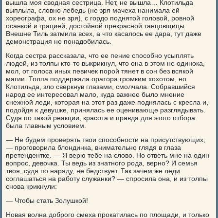
вышла моя сводная сестрица. Нет, не вышла… Клотильда
выплыла, словно лебедь (не зря мачеха нанимала ей
хореографа, ох не зря), с гордо поднятой головой, ровной
осанкой и грацией, достойной прекрасной танцовщицы.
Внешне Тиль затмила всех, а что касалось ее дара, тут даже
демонстрация не понадобилась.
Когда сестра рассказала, что ее пение способно усыплять
людей, из толпы кто-то выкрикнул, что она в этом не одинока,
мол, от голоса иных певичек порой тянет в сон без всякой
магии. Толпа поддержала оратора громким хохотом, но
Клотильда, зло сверкнув глазами, смолчала. Собравшийся
народ ее интересовал мало, куда важнее было мнение
снежной леди, которая на этот раз даже поднялась с кресла и,
подойдя к девушке, принялась ее оценивающе разглядывать.
Судя по такой реакции, красота и правда для этого отбора
была главным условием.
— Не будем проверять твои способности на присутствующих,
— проговорила блондинка, внимательно глядя в глаза
претендентке. — Я верю тебе на слово. Но ответь мне на один
вопрос, девочка. Ты ведь из знатного рода, верно? И семья
твоя, судя по наряду, не бедствует. Так зачем же леди
соглашаться на работу служанки? — спросила она, и из толпы
снова крикнули:
— Чтобы стать Золушкой!
Новая волна доброго смеха прокатилась по площади, и только