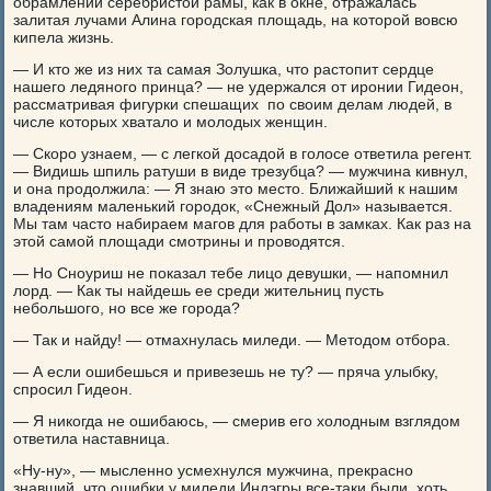
обрамлении серебристой рамы, как в окне, отражалась
залитая лучами Алина городская площадь, на которой вовсю
кипела жизнь.
— И кто же из них та самая Золушка, что растопит сердце
нашего ледяного принца? — не удержался от иронии Гидеон,
рассматривая фигурки спешащих по своим делам людей, в
числе которых хватало и молодых женщин.
— Скоро узнаем, — с легкой досадой в голосе ответила регент.
— Видишь шпиль ратуши в виде трезубца? — мужчина кивнул,
и она продолжила: — Я знаю это место. Ближайший к нашим
владениям маленький городок, «Снежный Дол» называется.
Мы там часто набираем магов для работы в замках. Как раз на
этой самой площади смотрины и проводятся.
— Но Сноуриш не показал тебе лицо девушки, — напомнил
лорд. — Как ты найдешь ее среди жительниц пусть
небольшого, но все же города?
— Так и найду! — отмахнулась миледи. — Методом отбора.
— А если ошибешься и привезешь не ту? — пряча улыбку,
спросил Гидеон.
— Я никогда не ошибаюсь, — смерив его холодным взглядом
ответила наставница.
«Ну-ну», — мысленно усмехнулся мужчина, прекрасно
знавший, что ошибки у миледи Индэгры все-таки были, хоть