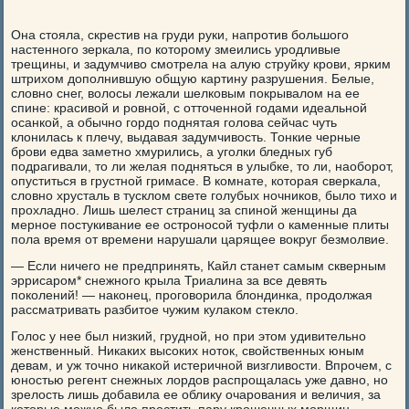
Она стояла, скрестив на груди руки, напротив большого
настенного зеркала, по которому змеились уродливые
трещины, и задумчиво смотрела на алую струйку крови, ярким
штрихом дополнившую общую картину разрушения. Белые,
словно снег, волосы лежали шелковым покрывалом на ее
спине: красивой и ровной, с отточенной годами идеальной
осанкой, а обычно гордо поднятая голова сейчас чуть
клонилась к плечу, выдавая задумчивость. Тонкие черные
брови едва заметно хмурились, а уголки бледных губ
подрагивали, то ли желая подняться в улыбке, то ли, наоборот,
опуститься в грустной гримасе. В комнате, которая сверкала,
словно хрусталь в тусклом свете голубых ночников, было тихо и
прохладно. Лишь шелест страниц за спиной женщины да
мерное постукивание ее остроносой туфли о каменные плиты
пола время от времени нарушали царящее вокруг безмолвие.
— Если ничего не предпринять, Кайл станет самым скверным
эррисаром* снежного крыла Триалина за все девять
поколений! — наконец, проговорила блондинка, продолжая
рассматривать разбитое чужим кулаком стекло.
Голос у нее был низкий, грудной, но при этом удивительно
женственный. Никаких высоких ноток, свойственных юным
девам, и уж точно никакой истеричной визгливости. Впрочем, с
юностью регент снежных лордов распрощалась уже давно, но
зрелость лишь добавила ее облику очарования и величия, за