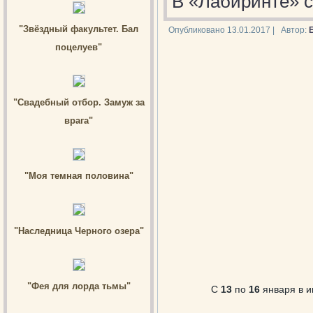
В «Лабиринте» с
"Звёздный факультет. Бал
Опубликовано
13.01.2017
|
Автор:
поцелуев"
"Свадебный отбор. Замуж за
врага"
"Моя темная половина"
"Наследница Черного озера"
"Фея для лорда тьмы"
С
13
по
16
января в и