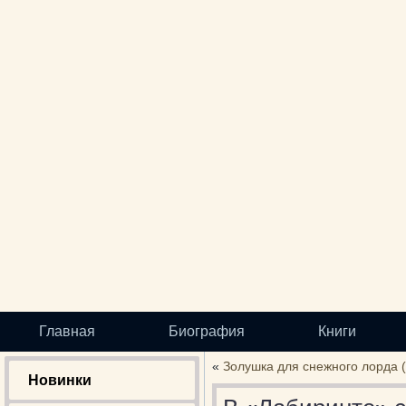
Главная
Биография
Книги
«
Золушка для снежного лорда (
Новинки