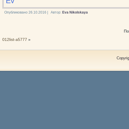
Ev
Опубликовано
26.10.2016
|
Автор:
Eva Nikolskaya
По
012list-a5777
»
Copyrig