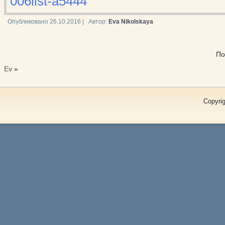
006list-a5444
Опубликовано
26.10.2016
|
Автор:
Eva Nikolskaya
По
Ev
»
Copyrig