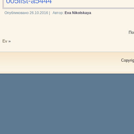
005list-a5444
Опубликовано
26.10.2016
|
Автор:
Eva Nikolskaya
По
Ev
»
Copyrig