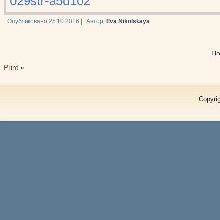
029str-a5d102
Опубликовано
25.10.2016
|
Автор:
Eva Nikolskaya
По
Print
»
Copyrig