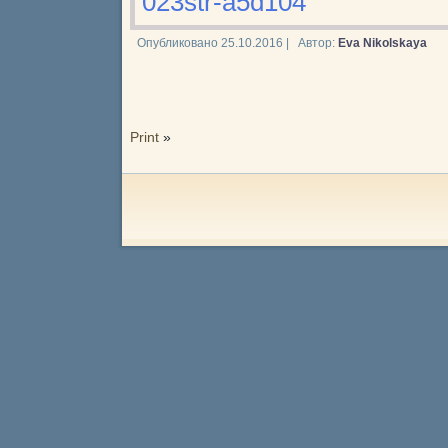
023str-a5d104
Опубликовано
25.10.2016
|
Автор:
Eva Nikolskaya
Print
»