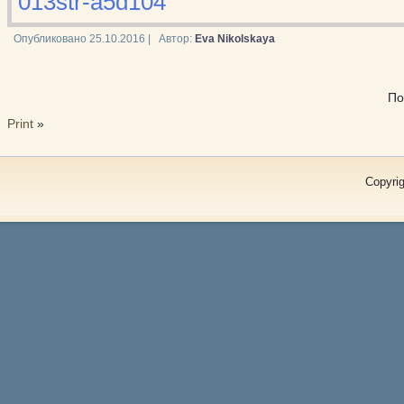
013str-a5d104
Опубликовано
25.10.2016
|
Автор:
Eva Nikolskaya
По
Print
»
Copyrig