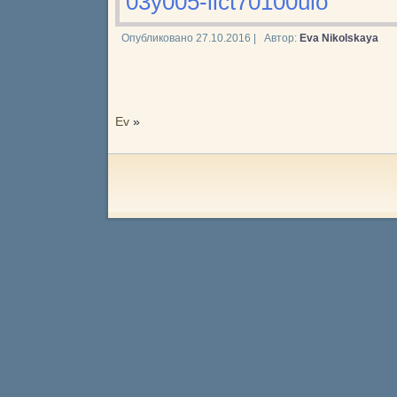
03y005-lict70100uio
Опубликовано
27.10.2016
|
Автор:
Eva Nikolskaya
Ev
»