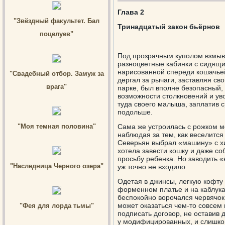
Глава 2
"Звёздный факультет. Бал
Тринадцатый закон бьёрнов
поцелуев"
Под прозрачным куполом взмыва
разноцветные кабинки с сидящи
нарисованной спереди кошачьей
"Свадебный отбор. Замуж за
дергал за рычаги, заставляя св
врага"
парке, был вполне безопасный,
возможности столкновений и уво
туда своего малыша, заплатив с
подольше.
"Моя темная половина"
Сама же устроилась с рожком мо
наблюдая за тем, как веселится
Северьян выбрал «машину» с хи
хотела завести кошку и даже со
просьбу ребенка. Но заводить 
"Наследница Черного озера"
уж точно не входило.
Одетая в джинсы, легкую кофту 
форменном платье и на каблуках
беспокойно ворочался червячок
может оказаться чем-то совсем
"Фея для лорда тьмы"
подписать договор, не оставив
у модифицированных, и слишком