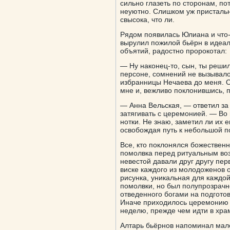
сильно глазеть по сторонам, по
неуютно. Слишком уж присталь
свысока, что ли.
Рядом появилась Юлиана и что-
вырулил пожилой бьёрн в идеал
объятий, радостно пророкотал:
— Ну наконец-то, сын, ты решил
персоне, сомнений не вызывало.
избранницы Нечаева до меня. О
мне и, вежливо поклонившись, 
— Анна Вельская, — ответил за
затягивать с церемонией. — Во
нотки. Не знаю, заметил ли их е
освобождая путь к небольшой по
Все, кто поклонялся божественн
помолвка перед ритуальным воз
невестой давали друг другу пер
виске каждого из молодоженов 
рисунка, уникальная для каждо
помолвки, но был полупрозрачно
отведенного богами на подгото
Иначе приходилось церемонию 
неделю, прежде чем идти в хра
Алтарь бьёрнов напоминал мале