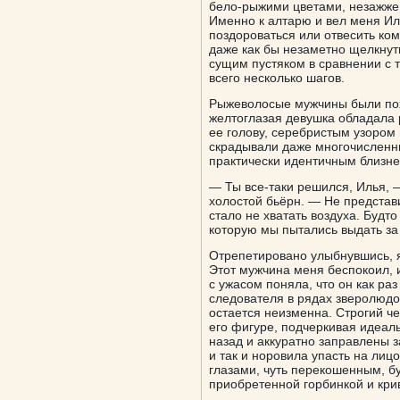
бело-рыжими цветами, незажжен
Именно к алтарю и вел меня Ил
поздороваться или отвесить ко
даже как бы незаметно щелкнут
сущим пустяком в сравнении с т
всего несколько шагов.
Рыжеволосые мужчины были похо
желтоглазая девушка обладала
ее голову, серебристым узором
скрадывали даже многочисленны
практически идентичным близнец
— Ты все-таки решился, Илья,
холостой бьёрн. — Не представ
стало не хватать воздуха. Будт
которую мы пытались выдать за
Отрепетировано улыбнувшись, я 
Этот мужчина меня беспокоил, и
с ужасом поняла, что он как раз
следователя в рядах зверолюдо
остается неизменна. Строгий ч
его фигуре, подчеркивая идеал
назад и аккуратно заправлены з
и так и норовила упасть на ли
глазами, чуть перекошенным, бу
приобретенной горбинкой и кри