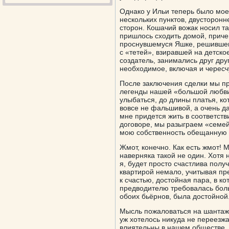
Однако у Ильи теперь было мое
нескольких пунктов, двусторон
сторон. Кошачий вожак носил та
пришлось сходить домой, приче
проснувшемуся Яшке, решившем
с «тетей», взиравшей на детско
создатель, занимались друг дру
необходимое, включая и чересч
После заключения сделки мы пр
легенды нашей «большой любви» 
улыбаться, до длины платья, ко
вовсе не фальшивой, а очень д
мне придется жить в соответств
договоре, мы разыграем «семей
мою собственность обещанную н
Жмот, конечно. Как есть жмот! 
наверняка такой не один. Хотя 
я, будет просто счастлива полу
квартирой немало, учитывая пре
к счастью, достойная пара, в к
предводителю требовалась боль
обоих бьёрнов, была достойной.
Мысль пожаловаться на шантаж 
уж хотелось никуда не переезжа
влиятельны в нашем обществе, т