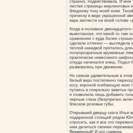
странно, подействовала. И мне 
листая страницы мирлинговых ка
бледному тону моей кожи. Ткнув
прическу в виде украшенной зв
каре заплести на моей голове «
Когда в половине двенадцатого 
вымотанная, что какой-то там 
сравнению с куда более страшн
сделали отлично — выглядела я
теплой накидкой пряталось дли
полупрозрачные кружевные лямк
практически невесомого шифон
откуда начинался клеш. Подол 
развевались при движении.
Но самым удивительным в этом 
белый верх постепенно переход
косу, короной огибающую мою г
путаясь в спирально завитых пр
я позволила лишь добавить тон
черным глаза (безупречно зел
блеском розовые губы.
Открывший дверцу ската Илья вн
подаренной стоящей рядом Юльк
спросить, как я все это пережил
ним делиться своими переживан
Временный! И это главное.