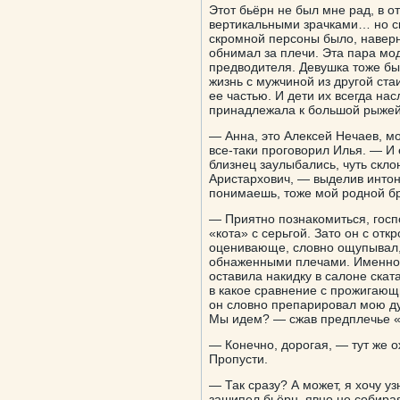
Этот бьёрн не был мне рад, в от
вертикальными зрачками… но ск
скромной персоны было, наверн
обнимал за плечи. Эта пара м
предводителя. Девушка тоже бы
жизнь с мужчиной из другой ст
ее частью. И дети их всегда на
принадлежала к большой рыжей
— Анна, это Алексей Нечаев, м
все-таки проговорил Илья. — И
близнец заулыбались, чуть скло
Аристархович, — выделив интон
понимаешь, тоже мой родной бр
— Приятно познакомиться, госп
«кота» с серьгой. Зато он с о
оценивающе, словно ощупывал, 
обнаженными плечами. Именно с
оставила накидку в салоне скат
в какое сравнение с прожигающ
он словно препарировал мою душ
Мы идем? — сжав предплечье «ж
— Конечно, дорогая, — тут же о
Пропусти.
— Так сразу? А может, я хочу 
зашипел бьёрн, явно не собираяс