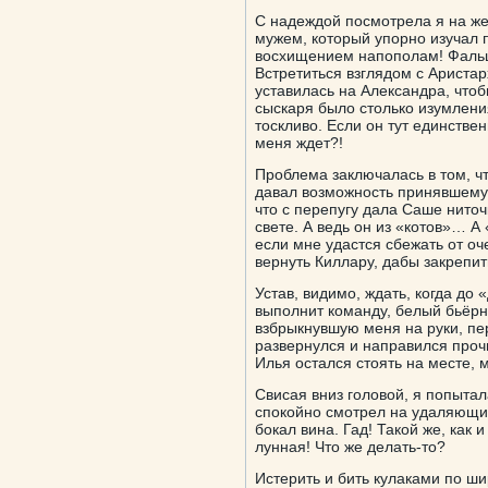
С надеждой посмотрела я на же
мужем, который упорно изучал 
восхищением напополам! Фальшь
Встретиться взглядом с Аристар
уставилась на Александра, что
сыскаря было столько изумления
тоскливо. Если он тут единстве
меня ждет?!
Проблема заключалась в том, ч
давал возможность принявшему 
что с перепугу дала Саше ниточ
свете. А ведь он из «котов»… А 
если мне удастся сбежать от оч
вернуть Киллару, дабы закрепи
Устав, видимо, ждать, когда до
выполнит команду, белый бьёрн
взбрыкнувшую меня на руки, пер
развернулся и направился проч
Илья остался стоять на месте,
Свисая вниз головой, я попытал
спокойно смотрел на удаляющих
бокал вина. Гад! Такой же, как 
лунная! Что же делать-то?
Истерить и бить кулаками по ш