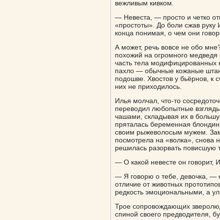
вежливым кивком.
— Невеста, — просто и четко от
«простоты». До боли сжав руку 
конца понимая, о чем они говор
А может, речь вовсе не обо мне
похожий на огромного медведя 
часть тела модифицированных н
пахло — обычные кожаные штан
подошве. Хвостов у бьёрнов, к 
них не приходилось.
Илья молчал, что-то сосредото
переводил любопытные взгляды
чашами, складывая их в большую
пряталась беременная блондинк
своим рыжеволосым мужем. Заме
посмотрела на «волка», снова н
решилась разорвать повисшую 
— О какой невесте он говорит, 
— Я говорю о тебе, девочка, — 
отличие от животных прототип
редкость эмоциональными, а у
Трое сопровождающих зверолюд
спиной своего предводителя, б