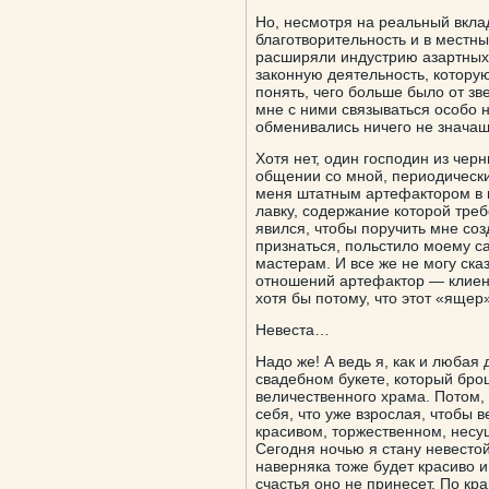
Но, несмотря на реальный вкла
благотворительность и в местн
расширяли индустрию азартных 
законную деятельность, котору
понять, чего больше было от зв
мне с ними связываться особо н
обменивались ничего не знача
Хотя нет, один господин из чер
общении со мной, периодически
меня штатным артефактором в и
лавку, содержание которой тре
явился, чтобы поручить мне соз
признаться, польстило моему с
мастерам. И все же не могу ск
отношений артефактор — клиент
хотя бы потому, что этот «ящер
Невеста…
Надо же! А ведь я, как и любая 
свадебном букете, который бро
величественного храма. Потом,
себя, что уже взрослая, чтобы в
красивом, торжественном, несу
Сегодня ночью я стану невестой
наверняка тоже будет красиво и
счастья оно не принесет. По кр