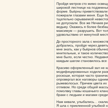
Пройдя метров сто мимо освещ
широкой лестнице на подземны
форме. Бьёрны приветствовали 
пожирали глазами меня. Еще бы
тщательно скрываемой невестой
не допускали. Все же Нечаев р
ведьму. Окажись я более безба
максимум — разрушить. Вот толь
удовольствию от минутной мест
До просторного зала с множес
добрались, пройдя через девять
мне знать, как у бьёрнов обыч
мнительные, и такое количество
мне было, если честно. Недавня
каждым шагом становилось все 
Красиво оформленный зал не ка
модифицированных ходили разны
роскоши, которая часто гранич
опровергал все наговоры одним
рыжеволосых. Причем цвета их 
отливом. Но среди общей масс
помолвку главы кошачьего кла
браки с людьми и магами среди
Нам кивали, улыбались… скалил
Я шла с приклеенной улыбкой на