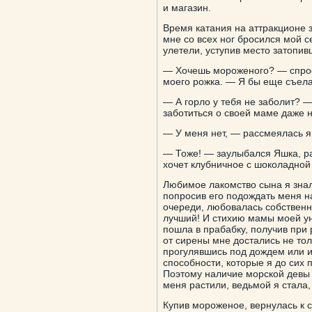
и магазин.
Время катания на аттракционе з
мне со всех ног бросился мой 
улетели, уступив место затопи
— Хочешь мороженого? — спрос
моего рожка. — Я бы еще съела,
— А горло у тебя не заболит? 
заботиться о своей маме даже н
— У меня нет, — рассмеялась я
— Тоже! — заулыбался Яшка, ра
хочет клубничное с шоколадной
Любимое лакомство сына я знала
попросив его подождать меня на
очереди, любовалась собствен
лучший! И стихию мамы моей уна
пошла в прабабку, получив при 
от сирены мне достались не то
прогулявшись под дождем или и
способности, которые я до сих 
Поэтому наличие морской девы 
меня растили, ведьмой я стала,
Купив мороженое, вернулась к с