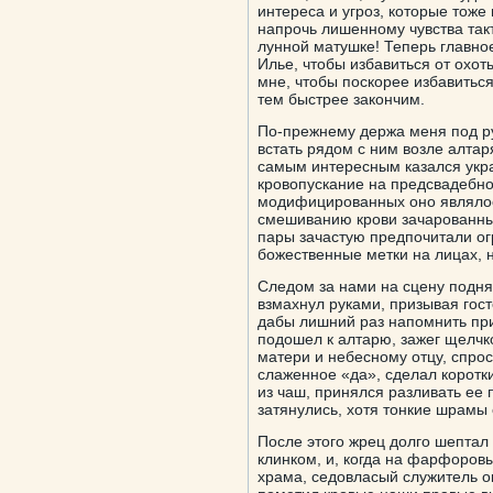
интереса и угроз, которые тоже
напрочь лишенному чувства такт
лунной матушке! Теперь главное
Илье, чтобы избавиться от охо
мне, чтобы поскорее избавиться
тем быстрее закончим.
По-прежнему держа меня под ру
встать рядом с ним возле алтар
самым интересным казался укр
кровопускание на предсвадебно
модифицированных оно являлос
смешиванию крови зачарованным
пары зачастую предпочитали ог
божественные метки на лицах, 
Следом за нами на сцену подня
взмахнул руками, призывая гос
дабы лишний раз напомнить при
подошел к алтарю, зажег щелчко
матери и небесному отцу, спрос
слаженное «да», сделал коротк
из чаш, принялся разливать ее
затянулись, хотя тонкие шрамы
После этого жрец долго шепта
клинком, и, когда на фарфоров
храма, седовласый служитель ок