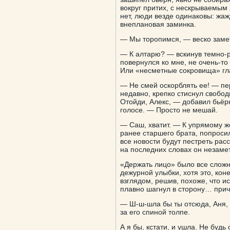
вокруг притих, с нескрываемы
нет, люди везде одинаковы: жаж
внеплановая заминка.
— Мы торопимся, — веско заме
— К алтарю? — вскинув темно-р
повернулся ко мне, не очень-то
Или «несметные сокровища» гл
— Не смей оскорблять ее! — пер
недавно, крепко стиснул свобод
Отойди, Алекс, — добавил бьёрн
голосе. — Просто не мешай.
— Саш, хватит. — К упрямому же
ранее старшего брата, попросил
все новости будут пестреть рас
на последних словах он незамет
«Держать лицо» было все сложн
дежурной улыбки, хотя это, кон
взглядом, решив, похоже, что и
плавно шагнул в сторону… прич
— Ш-ш-шла бы ты отсюда, Аня, 
за его спиной толпе.
А я бы, кстати, и ушла. Не буд