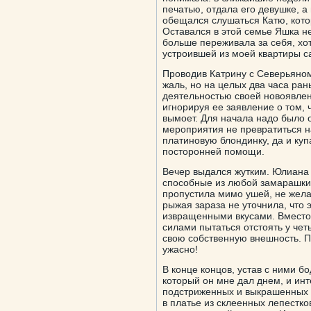
печатью, отдала его девушке, 
обещался слушаться Катю, котор
Оставался в этой семье Яшка не
больше переживала за себя, хот
устроившей из моей квартиры с
Проводив Катрину с Северьяном
жаль, но на целых два часа ра
деятельностью своей новоявлен
игнорируя ее заявление о том, 
вымоет. Для начала надо было о
мероприятия не превратиться на
платиновую блондинку, да и купа
посторонней помощи.
Вечер выдался жутким. Юлиана 
способные из любой замарашки 
пропустила мимо ушей, не желая
рыжая зараза не уточнила, чт
извращенными вкусами. Вместо
силами пытаться отстоять у че
свою собственную внешность. По
ужасно!
В конце концов, устав с ними бо
который он мне дал днем, и ин
подстриженных и выкрашенных в
в платье из склеенных лепестков