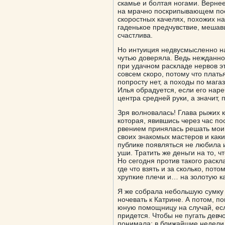
скамье и болтая ногами. Вернее
на мрачно поскрипывающем пое
скоростных качелях, похожих на
гаденькое предчувствие, мешав
счастлива.
Но интуиция недвусмысленно на
чутью доверяла. Ведь нежданно
при удачном раскладе нервов э
совсем скоро, потому что плат
попросту нет, а походы по мага
Илья обрадуется, если его наре
центра средней руки, а значит, 
Зря волновалась! Глава рыжих 
которая, явившись через час по
рвением принялась решать мои
своих знакомых мастеров и каки
публике появляться не любила и
уши. Тратить же деньги на то, ч
Но сегодня против такого раскл
где что взять и за сколько, по
хрупкие плечи и… на золотую к
Я же собрала небольшую сумку 
ночевать к Катрине. А потом, 
юную помощницу на случай, есл
придется. Чтобы не пугать девч
понимала: в ближайшие недели 