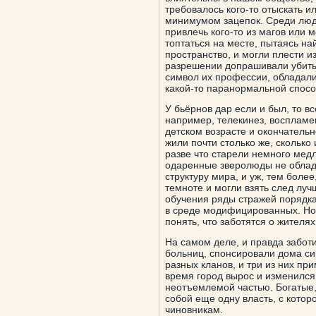
требовалось кого-то отыскать и
минимумом зацепок. Среди люд
привлечь кого-то из магов или
топтаться на месте, пытаясь н
пространство, и могли плести 
разрешении допрашивали убиты
символ их профессии, обладали
какой-то паранормальной спосо
У бьёрнов дар если и был, то в
например, телекинез, воспламе
детском возрасте и окончатель
жили почти столько же, сколько 
разве что старели немного мед
одаренные зверолюды не облад
структуру мира, и уж, тем более
темноте и могли взять след лу
обучения ряды стражей порядка,
в среде модифицированных. Но
понять, что заботятся о жителя
На самом деле, и правда забот
больниц, спонсировали дома сир
разных кланов, и три из них пр
время город вырос и изменился,
неотъемлемой частью. Богатые
собой еще одну власть, с котор
чиновникам.