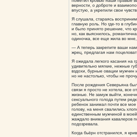
пометил кровью наши правые ви
верности, о доброте и взаимоп
впустую, а укрепили свои чувст
Я слушала, стараясь воспринима
главную роль. Но где-то в глу
и было принято решение, что к
но, как выяснилось, романтична
одиночка, все еще жила во мне
— А теперь закрепите ваши нам
жрец, предлагая нам поцеловат
Я ожидала легкого касания на г
удивительно мягкие, нежные гу
вздохи, бурные овации мужчин 
но не настолько, чтобы не проч
После рождения Северьяна было
связи я просто не хотела, все 
жизнью. Не замуж выйти, конечн
сексуального голода путем ред
ребенок занимал почти все мое 
голову, на меня свалились хлоп
единственным мужчиной в моей ж
жаждало внимания кавалеров по
подозревала.
Когда бьёрн отстранился, я кри