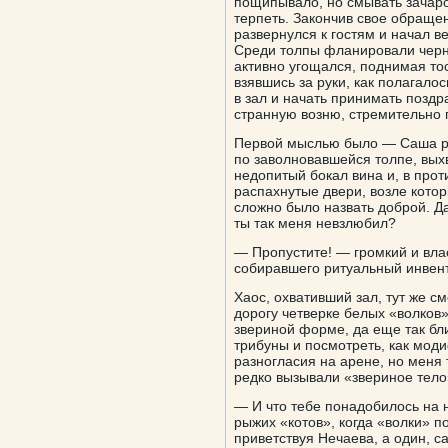
пощипывало, но смывать зачаро
терпеть. Закончив свое обраще
развернулся к гостям и начал 
Среди толпы фланировали черн
активно угощался, поднимая то
взявшись за руки, как полагало
в зал и начать принимать поздр
странную возню, стремительно 
Первой мыслью было — Саша ре
по заволновавшейся толпе, вых
недопитый бокал вина и, в прот
распахнутые двери, возле котор
сложно было назвать доброй. Да
ты так меня невзлюбил?
— Пропустите! — громкий и влас
собиравшего ритуальный инвен
Хаос, охвативший зал, тут же с
дорогу четверке белых «волков»
звериной форме, да еще так бл
трибуны и посмотреть, как мо
разногласия на арене, но меня
редко вызывали «звериное тело
— И что тебе понадобилось на
рыжих «котов», когда «волки» п
приветствуя Нечаева, а один, с