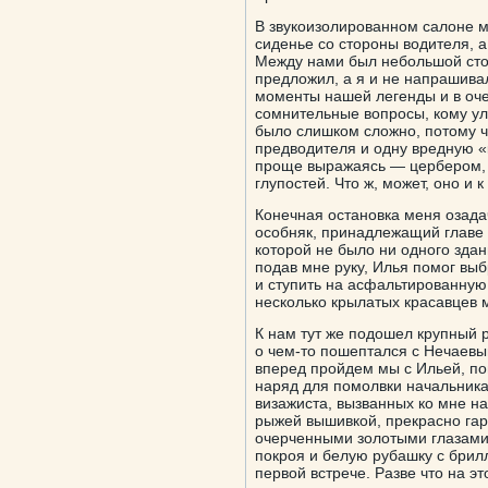
В звукоизолированном салоне м
сиденье со стороны водителя, 
Между нами был небольшой стол
предложил, а я и не напрашива
моменты нашей легенды и в оче
сомнительные вопросы, кому улы
было слишком сложно, потому чт
предводителя и одну вредную «
проще выражаясь — цербером, к
глупостей. Что ж, может, оно и 
Конечная остановка меня озада
особняк, принадлежащий главе 
которой не было ни одного зда
подав мне руку, Илья помог выб
и ступить на асфальтированну
несколько крылатых красавцев 
К нам тут же подошел крупный 
о чем-то пошептался с Нечаевы
вперед пройдем мы с Ильей, по
наряд для помолвки начальника
визажиста, вызванных ко мне на
рыжей вышивкой, прекрасно гар
очерченными золотыми глазами.
покроя и белую рубашку с брил
первой встрече. Разве что на эт