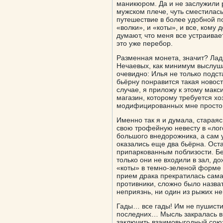
маникюром. Да и не заслужили 
мужском плече, чуть сместилас
путешествие в более удобной 
«волки», и «коты», и все, кому
думают, что меня все устраивае
это уже перебор.
Разменная монета, значит? Лад
Нечаевых, как минимум выслуша
очевидно: Илья не только подст
бьёрну понравится такая новост
случае, я приложу к этому макс
магазин, которому требуется хо
модифицированных мне просто 
Именно так я и думала, стараяс
свою трофейную невесту в «лог
большого внедорожника, а сам у
оказались еще два бьёрна. Ост
припаркованным поблизости. Бел
только они не входили в зал, д
«коты» в темно-зеленой форме 
прием драка прекратилась сама
противники, сложно было назва
неприязнь, ни один из рыжих не
Гады… все гады! Им не пушисти
последних… Мысль закралась вн
заключить взаимовыгодный союз