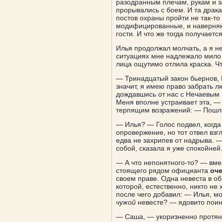
разодранным плечам, рукам и з
прорывались с боем. И та драка
постов охраны пройти не так-т
модифицированные, и наверняка
гости. И что же тогда получает
Илья продолжал молчать, а я не
ситуациях мне надлежало мило у
лица ощутимо отлила краска. Ч
— Тринадцатый закон бьернов, 
значит, я имею право забрать л
дождавшись от нас с Нечаевым 
Меня вполне устраивает эта, — 
терпящим возражений: — Пошли,
— Илья? — Голос подвел, когда 
опровержение, но тот отвел взг
едва не захрипев от надрыва. 
собой, сказала я уже спокойней
— А что непонятного-то? — вме
стоящего рядом официанта
оче
своем праве. Одна невеста в об
которой, естественно, никто не
после чего добавил: — Илья, мо
чужой
невесте? — ядовито поин
— Саша, — укоризненно протяну