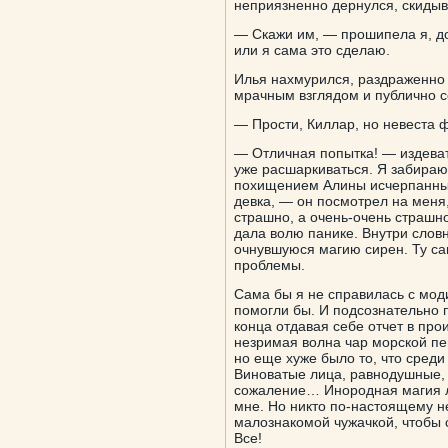
неприязненно дернулся, скидыв
— Скажи им, — прошипела я, до
или я сама это сделаю.
Илья нахмурился, раздраженно 
мрачным взглядом и публично с
— Прости, Киллар, но невеста 
— Отличная попытка! — издева
уже расшаркиваться. Я забираю 
похищением Алины исчерпанным. 
девка, — он посмотрел на меня,
страшно, а очень-очень страшно
дала волю панике. Внутри словн
очнувшуюся магию сирен. Ту са
проблемы.
Сама бы я не справилась с мод
помогли бы. И подсознательно п
конца отдавая себе отчет в про
незримая волна чар морской пев
но еще хуже было то, что среди
Виноватые лица, равнодушные, 
сожаление… Инородная магия ли
мне. Но никто по-настоящему н
малознакомой чужачкой, чтобы 
Все!