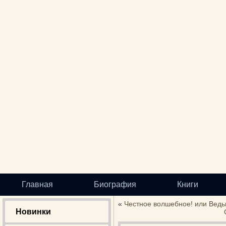
Главная
Биография
Книги
«
Честное волшебное! или Ведь
Новинки