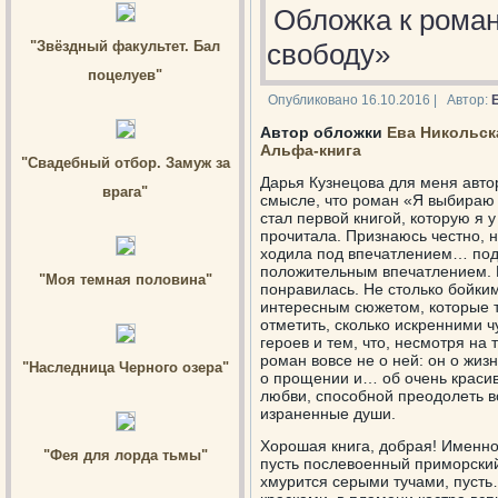
Обложка к рома
"Звёздный факультет. Бал
свободу»
поцелуев"
Опубликовано
16.10.2016
|
Автор:
Автор обложки
Ева Никольск
Альфа-книга
"Свадебный отбор. Замуж за
Дарья Кузнецова для меня авто
врага"
смысле, что роман «Я выбираю 
стал первой книгой, которую я у
прочитала. Признаюсь честно, 
ходила под впечатлением… под
положительным впечатлением. 
"Моя темная половина"
понравилась. Не столько бойки
интересным сюжетом, которые 
отметить, сколько искренними ч
героев и тем, что, несмотря на 
роман вовсе не о ней: он о жизн
"Наследница Черного озера"
о прощении и… об очень красив
любви, способной преодолеть в
израненные души.
Хорошая книга, добрая! Именно
"Фея для лорда тьмы"
пусть послевоенный приморский
хмурится серыми тучами, пуст