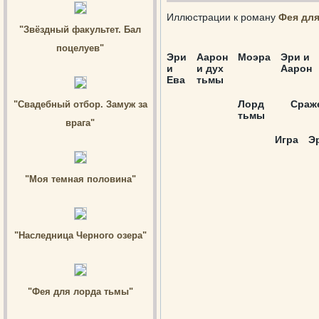
Иллюстрации к роману
Фея дл
"Звёздный факультет. Бал
поцелуев"
Эри
Аарон
Моэра
Эри и
и
и дух
Аарон
Ева
тьмы
Лорд
Сраж
"Свадебный отбор. Замуж за
тьмы
врага"
Игра
Э
"Моя темная половина"
"Наследница Черного озера"
"Фея для лорда тьмы"