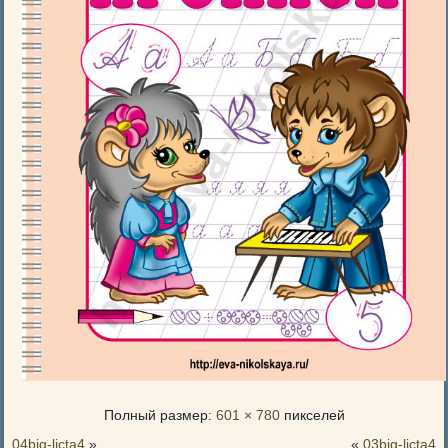
Полный размер:
601 × 780
пикселей
04big-licta4
»
«
03big-licta4