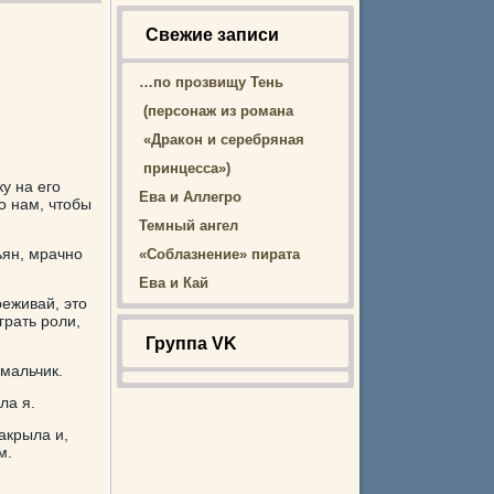
Свежие записи
…по прозвищу Тень
(персонаж из романа
«Дракон и серебряная
принцесса»)
у на его
Ева и Аллегро
о нам, чтобы
Темный ангел
ьян, мрачно
«Соблазнение» пирата
Ева и Кай
еживай, это
грать роли,
Группа VK
мальчик.
ла я.
закрыла и,
м.