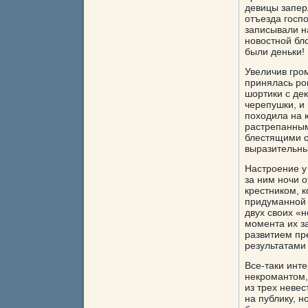
девицы запер
отъезда госп
записывали н
новостной бло
были деньки!
Увеличив гро
принялась ро
шортики с де
черепушки, и
походила на 
растрепанным
блестящими о
выразительны
Настроение у
за ним ночи 
крестником, к
придуманной Л
двух своих «н
момента их за
развитием пр
результатами 
Все-таки инт
некромантом,
из трех невес
на публику, н