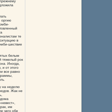
о-прежнему
едложила
лать
е оргию
зомби-
отовленный
та
урналистам те
 ситуацию в
Зомби-шествие
.
нятых белым
й тяжелый рок
на. Иногда,
 и от этого
ми все равно
граммы,
ть.
у на неделю
людов. Жак не
ь,
едома
«невест»,
рак, им
е чего обе