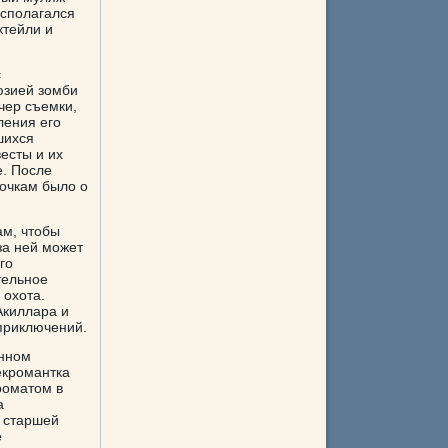
асполагался
ктейли и
с
юзией зомби
чер съемки,
ления его
шихся
есты и их
е. После
вочкам было о
ам, чтобы
за ней может
го
тельное
 охота.
Акиллара и
 приключений.
янном
екромантка
роматом в
а
 старшей
е