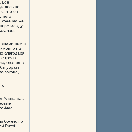
. Все
ддалась на
за что он
у него
 конечно же,
споре между
казалась
авшими нам с
 именно на
но благодаря
не грела
следования в
обы убрать
го закона,
-то
ем Алина нас
иновые
сейчас
ем более, по
ой Ритой.