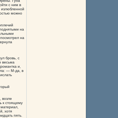
ирены. Губа
ойти с ним в
й излюбленной
ностью можно
коплечий
 поднятыми на
альными
 посмотрел на
вернула
ул бровь, с
е весьма
романтка и,
ла: — М-да, в
рислать
торый
, возле
ь к стоящему
 материал,
й, хотя
ридцать пять.