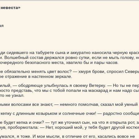
невеста»
ая
ади сидевшего на табурете сына и аккуратно наносила черную краск
и. Волшебный состав держался ровно сутки, если не мыть голову, н
очередного безопасного места, хватило бы и пары часов.
е обязательно менять цвет волос? — хмуря брови, спросил Север
ое отражение в настенном зеркале.
илый, — ободряюще улыбнулась я своему Ветерку. — Но ты не пер
осто представь, что мы с тобой попали на маскарад и нам надо сы
то не узнал.
ными волосами все знают, — немного помолчав, сказал мой умный 
 кепку с длинным козырьком и солнечные очки! — радостно сообщи
 будет кепка и очки? — тут же уточнил сын, на что я открыла рот, 
ув, пробормотала: — Нет, хороший мой, у тебя будет другой костю
мался, я тоже. И мои мысли, в отличие от его, касались вовсе не