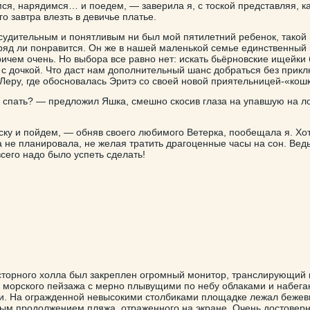
ся, нарядимся… и поедем, — заверила я, с тоской представляя, ка
го завтра влезть в девичье платье.
судительным и понятливым ни был мой пятилетний ребенок, такой
ряд ли понравится. Он же в нашей маленькой семье единственный
ричем очень. Но выбора все равно нет: искать бьёрновские ищейки
е с дочкой. Что даст нам дополнительный шанс добраться без прик
Леру, где обосновалась Эритэ со своей новой приятельницей-«кош
 спать? — предложил Яшка, смешно скосив глаза на упавшую на л
ку и пойдем, — обняв своего любимого Ветерка, пообещала я. Хо
а не планировала, не желая тратить драгоценные часы на сон. Ведь
сего надо было успеть сделать!
сторного холла был закреплен огромный монитор, транслирующий 
 морского пейзажа с мерно плывущими по небу облаками и набег
и. На огражденной невысокими столбиками площадке лежал бежев
ым продолжением пляжа, отраженного на экране. Очень достовер