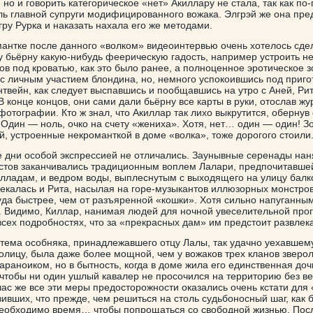
 но и говорить категорическое «нет» Акиллару не стала, так как п
ль главной супруги модифицированного вожака. Элгрэй же она пр
ру Рурка и наказать нахала его же методами.
мантке после данного «волком» видеоинтервью очень хотелось сде
 бьёрну какую-нибудь феерическую гадость, например устроить н
ов под кроватью, как это было ранее, а полноценное эротическое 
с личным участием блондина, но, немного успокоившись под приг
нтвейн, как следует выспавшись и пообщавшись на утро с Аней, Ри
 конце концов, они сами дали бьёрну все карты в руки, отослав ж
отографии. Кто ж знал, что Акиллар так лихо выкрутится, обернув
 Один — ноль, очко на счету «жениха». Хотя, нет… один — один! 
й, устроенные некроманткой в доме «волка», тоже дорогого стоили
дни особой экспрессией не отличались. Заунывные серенады на
стов заканчивались традиционным воплем Лалари, предпочитавше
лладам, и ведром воды, выплеснутым с выходящего на улицу балко
екалась и Рита, насылая на горе-музыкантов иллюзорных монстров,
уда быстрее, чем от разъяренной «кошки». Хотя сильно напуганны
. Видимо, Киллар, нанимая людей для ночной увеселительной про
всех подробностях, что за «прекрасных дам» им предстоит развлека
тема особняка, принадлежавшего отцу Лалы, так удачно уехавшем
толицу, была даже более мощной, чем у вожаков трех кланов зверо
араноиком, но в бытность, когда в доме жила его единственная доч
 чтобы ни один ушлый кавалер не просочился на территорию без в
ас же все эти меры предосторожности оказались очень кстати для 
ивших, что прежде, чем решиться на столь судьбоносный шаг, как б
необходимо время… чтобы попрощаться со свободной жизнью. Посл