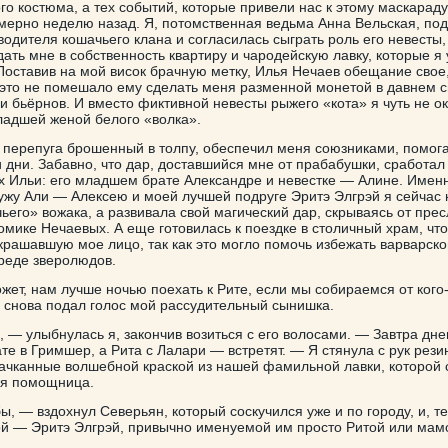
о костюма, а тех событий, которые привели нас к этому маскараду
мерно неделю назад. Я, потомственная ведьма Анна Вельская, по
одителя кошачьего клана и согласилась сыграть роль его невесты, 
ть мне в собственность квартиру и чародейскую лавку, которые я 
Поставив на мой висок брачную метку, Илья Нечаев обещание свое,
 это не помешало ему сделать меня разменной монетой в давнем 
и бьёрнов. И вместо фиктивной невесты рыжего «кота» я чуть не о
адшей женой белого «волка».
с перепуга брошенный в толпу, обеспечил меня союзниками, помог
и дни. Забавно, что дар, доставшийся мне от прабабушки, сработал
х Ильи: его младшем брате Александре и невестке — Алине. Имен
мужу Али — Алексею и моей лучшей подруге Эритэ Элгрэй я сейчас 
ьего» вожака, а развивала свой магический дар, скрываясь от пре
омике Нечаевых. А еще готовилась к поездке в столичный храм, чт
крашавшую мое лицо, так как это могло помочь избежать варварско
среде зверолюдов.
жет, нам лучше ночью поехать к Рите, если мы собираемся от кого
 снова подал голос мой рассудительный сынишка.
, — улыбнулась я, закончив возиться с его волосами. — Завтра дн
ате в Гримшер, а Рита с Лалари — встретят. — Я стянула с рук рез
пачканные волшебной краской из нашей фамильной лавки, которой 
оя помощница.
, — вздохнул Северьян, который соскучился уже и по городу, и, т
ой — Эритэ Элгрэй, привычно именуемой им просто Ритой или мам