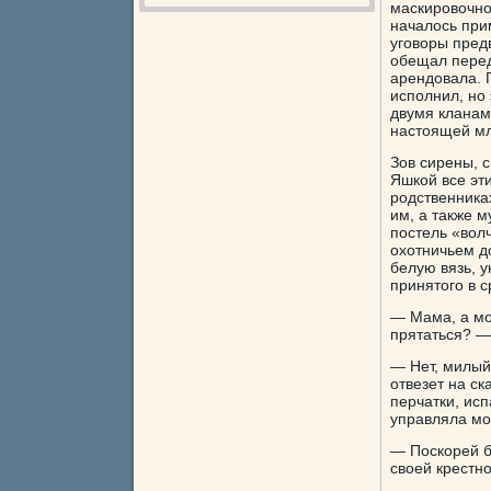
маскировочног
началось при
уговоры предв
обещал переда
арендовала. 
исполнил, но
двумя кланам
настоящей мл
Зов сирены, 
Яшкой все эт
родственника
им, а также 
постель «волч
охотничьем д
белую вязь, у
принятого в 
— Мама, а мо
прятаться? —
— Нет, милый
отвезет на ск
перчатки, ис
управляла м
— Поскорей бы
своей крестн