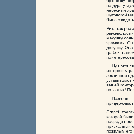
брюнетку-нек
не дура у муж
небесный хра
шутовской ма
было ожидать
Рита как раз
рыжеволосый 
макушку солн
зрачками. Он
девушку. Она
грабли, напо
поинтересова
— Ну наконец
интересом ра
эротичной од
уставившись 
вашей контор
патлатых! Па
— Позвони, —
придерживал 
Элгрей трагич
которой были
посреди прос
присланный е
пожилым его н