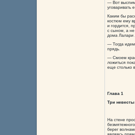
— Вот выспим
уговаривать е
Каким бы рас
костюм ему в
и гордится, п
с сыном, а н
дома Лалари 
— Тогда идем
прядь.
— Смоем крас
ложиться пок
еще столько в
Глава 1
Три невесты
На стене про
безмятежного
берег волнам
являясь прям