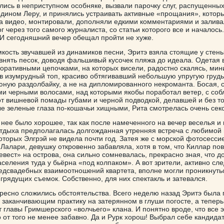
лись в неприступном особняке, вызвали парочку слуг, распущенны
одином Леру, и принялись устраивать активные «прощания», котор
а видео, монтировали, дополняли едкими комментариями и залива
г через того самого журналиста, со статьи которого все и началось
 И сегодняшний вечер обещал пройти не хуже.
мкость звучавшей из динамиков песни, Эритэ взяла стоящие у стены
внять песок, доводя фальшивый кусочек пляжа до идеала. Одетая 
коративными цепочками, на которых висели, радостно скалясь, ми
 в изумрудный топ, красиво обтягивавший небольшую упругую грудь
юную раздолбайку, а не на дипломированного некроманта. Босая, с
и черными волосами, над которыми якобы поработал ветер, с соб
т вишневой помады губами и черной подводкой, делавшей и без то
е зеленые глаза по-кошачьи хищными, Рита смотрелась очень сек
 нее было хорошее, так как после намеченного на вечер веселья 
отдыха предполагалась долгожданная утренняя встреча с любимой 
оторых Элгрэй не видела почти год. Затея же с морской фотосесси
алари, девушку откровенно забавляла, хотя в том, что Киллар пов
евест» на острова, она сильно сомневалась, прекрасно зная, что д
селения туда у бьёрна «под колпаком». А вот зрители, активно сл
едсвадебных взаимоотношений квартета, вполне могли проникнуть
грядущих съемок. Собственно, для них спектакль и затевался.
ересно сложились обстоятельства. Всего неделю назад Эритэ была
 заканчивающим практику на затерянном в глуши погосте, а теперь
т главы Гримшерского «волчьего» клана. И понятно вроде, что все 
о от того не менее забавно. Да и Рурк хорош! Выбрал себе кандидат