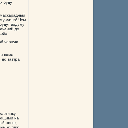
к буду
 маскарадный
 мужчина! Чем
 будут ведьму
лючений до
кой».
об черную
тя сама
 до завтра
картинку
ающими на
ый песок,
ный муляж