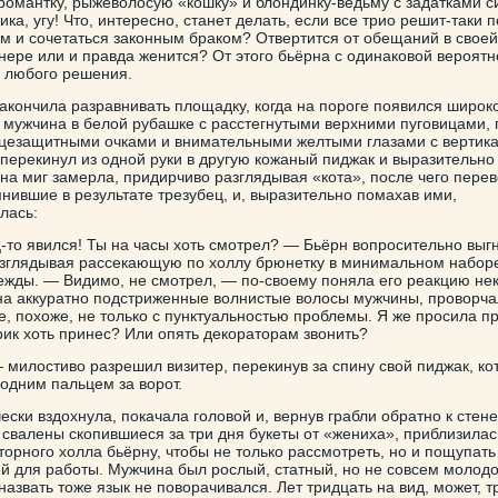
романтку, рыжеволосую «кошку» и блондинку-ведьму с задатками с
ика, угу! Что, интересно, станет делать, если все трио решит-таки п
м и сочетаться законным браком? Отвертится от обещаний в свое
нере или и правда женится? От этого бьёрна с одинаковой вероят
 любого решения.
 закончила разравнивать площадку, когда на пороге появился широ
мужчина в белой рубашке с расстегнутыми верхними пуговицами,
цезащитными очками и внимательными желтыми глазами с вертик
 перекинул из одной руки в другую кожаный пиджак и выразительно
 на миг замерла, придирчиво разглядывая «кота», после чего пере
мнившие в результате трезубец, и, выразительно помахав ими,
лась:
-то явился! Ты на часы хоть смотрел? — Бьёрн вопросительно выгн
зглядывая рассекающую по холлу брюнетку в минимальном набор
ежды. — Видимо, не смотрел, — по-своему поняла его реакцию нек
на аккуратно подстриженные волнистые волосы мужчины, проворча
е, похоже, не только с пунктуальностью проблемы. Я же просила п
рик хоть принес? Или опять декораторам звонить?
 милостиво разрешил визитер, перекинув за спину свой пиджак, ко
одним пальцем за ворот.
ески вздохнула, покачала головой и, вернув грабли обратно к стене
 свалены скопившиеся за три дня букеты от «жениха», приблизилас
торного холла бьёрну, чтобы не только рассмотреть, но и пощупать
й для работы. Мужчина был рослый, статный, но не совсем молодо
азвать тоже язык не поворачивался. Лет тридцать на вид, может, т