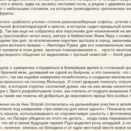
лся к земле, едва не касаясь листьями пола, а рядом с деревом р
г с небольшим столиком, на котором громоздились тропические ко
 фрукты.
 этого «райского уголка» стояли разнокалиберные софиты, штатив 
ьной фотоаппаратурой и кресло, в котором сидел прикрытый илл
ф. Так как еще не собрались все персонажи для назначенной на ве
 преспокойно читал книгу, взятую в библиотеке Жака Леру с позво
едние три дня, за исключением коротких вылазок в город, закончив
щеек волчьего вожака — Акиллара Рурка, две его новоявленные нев
т провели в этом доме, занятые планированием и… просто заняты
одотворного общения по видеосвязи с третьей невестой — Аней де
.
ила о намерении отправиться в ближайшее время в столичный хр
 брачной вязи, делавшей ее одной из бьёрнов, а это означало, что 
ост», так как ищейки наверняка позаботились о создании магическо
настроенного на госпожу Вельскую. И стоит девушке покинуть спаси
во, в котором спрятан охотничий домик, как на нее вновь начнется
ри с Эритэ разрабатывали план, как отвлечь от подруги внимание 
 а также как помочь ей добраться до верховного жреца без особых
енно из-за Ани Элгрэй согласилась на дальнейшее участие в зате
ктакле под названием «три невесты для меня одного». Поначалу н
ть нахала, использовавшего их опрометчивую шалость с фотокомп
сах, но Лалари убедила ее этого не делать… когда сама переварил
что ей в своем будущем гареме Рурк выделил роль младшей, а не
, конечно, злилась на блондина и от идеи жестокой мести вовсе н