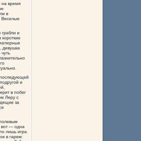
х на время
ые
ли в
. Веселые
 грабли и
в короткие
ниатюрные
, девушка
 чуть
лазнительно
го
суально.
и последующей
подругой и
ей,
ерит в побег
ом Леру с
едящие за
ся
 полевым
 вот — одна
это лишь игра
ок в гарем: