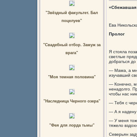
«Сбежавшая 
"Звёздный факультет. Бал
поцелуев"
Ева Никольск
Пролог
"Свадебный отбор. Замуж за
Я стояла поз
врага"
светлые пряд
добраться до 
— Мама, а мн
изучавший св
"Моя темная половина"
— Конечно, м
ненадолго. Пр
чтобы нас ник
"Наследница Черного озера"
— Тебя с чер
— А я надену
— У меня тоже
"Фея для лорда тьмы"
тяжело вздохн
Северьян заду