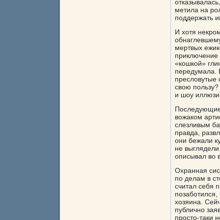
отказывалась,
метила на ро
поддержать иг
И хотя некро
обнаглевшему
мертвых ежик
приключение 
«кошкой» гли
передумала. В
пресловутые ф
свою пользу?
и шоу иллюзи
Последующие 
вожаком арти
слезливым ба
правда, развл
они бежали к
не выглядели
описывал во 
Охранная сис
по делам в с
считал себя п
позаботился,
хозяина. Сейч
публично заяв
просто-таки 