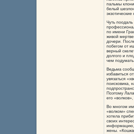
пальмы клони
белый шезлон
экзотические
Чуть поодаль
профессионал
по имени Гра
живой мертвец
дочери. Посл
побегом от и
верный скеле
долгого и пл
чем подумать
Ведьма сообщ
избавиться от
увязаться «хв
поисковика, 
подпространст
Поэтому Лала
его «волков»,
Во многом им
«волком» спе
хотела приби
своих интере
информацию, 
жены. «Кошка»