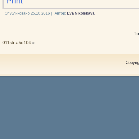
Print
Опубликовано
25.10.2016
|
Автор:
Eva Nikolskaya
По
011str-a5d104
»
Copyrig