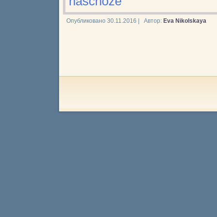
naschoze
Опубликовано
30.11.2016
|
Автор:
Eva Nikolskaya