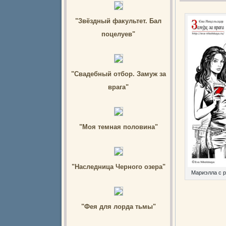
"Звёздный факультет. Бал
поцелуев"
"Свадебный отбор. Замуж за
врага"
"Моя темная половина"
"Наследница Черного озера"
Мариэлла с 
"Фея для лорда тьмы"