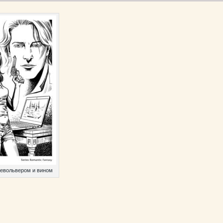
револьвером и вином