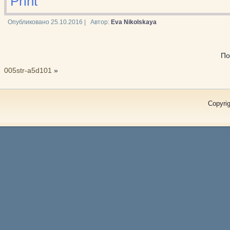
Print
Опубликовано
25.10.2016
|
Автор:
Eva Nikolskaya
По
005str-a5d101
»
Copyrig