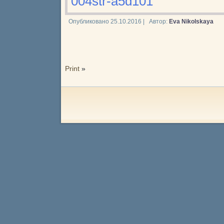
004str-a5d101
Опубликовано
25.10.2016
|
Автор:
Eva Nikolskaya
Print
»